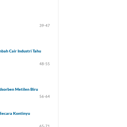
39-47
ah Cair Industri Tahu
48-55
sorben Metilen Biru
56-64
 Secara Kontinyu
65-71