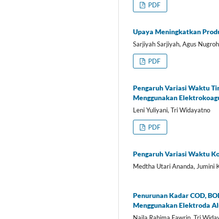
PDF
Upaya Meningkatkan Produ
Sarjiyah Sarjiyah, Agus Nugro
PDF
Pengaruh Variasi Waktu Ti
Menggunakan Elektrokoagu
Leni Yuliyani, Tri Widayatno
PDF
Pengaruh Variasi Waktu K
Medtha Utari Ananda, Jumini
Penurunan Kadar COD, BOD 
Menggunakan Elektroda Al
Naila Rahima Fawrin, Tri Wida