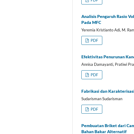
PDF
Analisis Pengaruh Rasio Vo
Pada MFC
Yeremia Kristianto Adi, M. Ra
PDF
Efektivitas Penurunan Kan
Annisa Damayanti, Pratiwi Pra
PDF
Fabrikasi dan Karakterisas
Sudarisman Sudarisman
PDF
Pembuatan Briket dari Cam
Bahan Bakar Alternatif