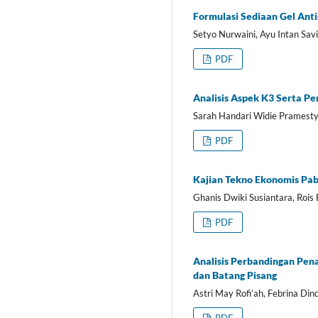
Formulasi Sediaan Gel Ant
Setyo Nurwaini, Ayu Intan Savi
PDF
Analisis Aspek K3 Serta Pe
Sarah Handari Widie Pramesty,
PDF
Kajian Tekno Ekonomis Pab
Ghanis Dwiki Susiantara, Rois 
PDF
Analisis Perbandingan Pen
dan Batang Pisang
Astri May Rofi’ah, Febrina D