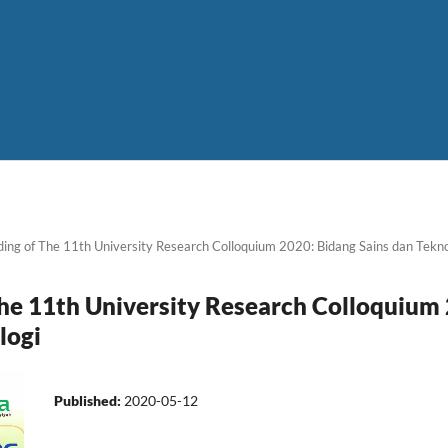
ing of The 11th University Research Colloquium 2020: Bidang Sains dan Tekno
he 11th University Research Colloquium
logi
Published:
2020-05-12