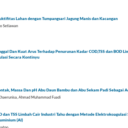
ktifitas Lahan dengan Tumpangsari Jagung Manis dan Kacangan
ho Setiawan
nggal Dan Kuat Arus Terhadap Penurunan Kadar COD,TSS dan BOD Limb
lasi Secara Kontinyu
ontak, Massa Dan pH Abu Daun Bambu dan Abu Sekam Padi Sebagai Ad
 Khaerunisa, Ahmad Muhammad Fuadi
dan TSS Limbah Cair Industri Tahu dengan Metode Elektrokoagulasi
uminium (Al)
yatno