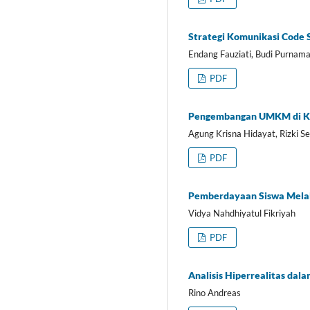
Strategi Komunikasi Code S
Endang Fauziati, Budi Purnama
PDF
Pengembangan UMKM di Ka
Agung Krisna Hidayat, Rizki S
PDF
Pemberdayaan Siswa Melalu
Vidya Nahdhiyatul Fikriyah
PDF
Analisis Hiperrealitas dal
Rino Andreas