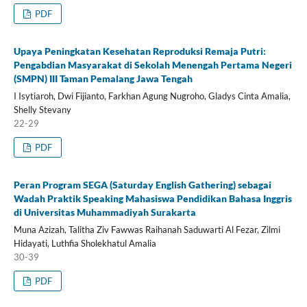
PDF
Upaya Peningkatan Kesehatan Reproduksi Remaja Putri:
Pengabdian Masyarakat di Sekolah Menengah Pertama Negeri
(SMPN) III Taman Pemalang Jawa Tengah
I Isytiaroh, Dwi Fijianto, Farkhan Agung Nugroho, Gladys Cinta Amalia,
Shelly Stevany
22-29
PDF
Peran Program SEGA (Saturday English Gathering) sebagai
Wadah Praktik Speaking Mahasiswa Pendidikan Bahasa Inggris
di Universitas Muhammadiyah Surakarta
Muna Azizah, Talitha Ziv Fawwas Raihanah Saduwarti Al Fezar, Zilmi
Hidayati, Luthfia Sholekhatul Amalia
30-39
PDF