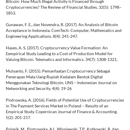
Bitcoin: How Much Illegal Activity is Financed through
Cryptocurrencies? The Review of Financial Studies. 32(5): 1798–
1853.
Gunawan, F. E., dan Novendra, R. (2017). An Analysis of Bitcoin
Acceptance in Indonesia. ComTech: Computer, Mathematics and
Engineering Applications. 8(4): 241-247.
Hayes, A. S. (2017). Cryptocurrency Value Formation: An
Eempirical Study Leading to a Cost of Production Model for
Valuing Bitcoin. Telematics and Informatics. 34(7): 1308-1321.
Mulyanto, F. (2015). Pemanfaatan Cryptocurrency Sebagai
Penerapan Mata Uang Rupiah Kedalam Bentuk Digital
Menggunakan Teknologi Bitcoin. IJNS – Indonesian Journal on
Networking and Security. 4(4): 19-26
Piotrowska, A. (2016). Fields of Potential Use of Cryptocurrencies
in The Payment Services Market in Poland – Results of an
Empirical Study. Copernican Journal of Finance & Accounting.
5(2): 201-217.
Polasik, M., Piotrowska, A.I., Wisniewski, T.P., Kotkowski, R. dan