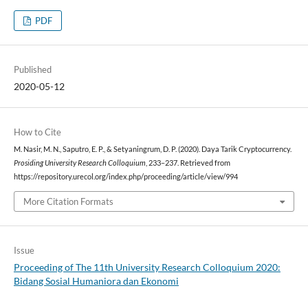
PDF
Published
2020-05-12
How to Cite
M. Nasir, M. N., Saputro, E. P., & Setyaningrum, D. P. (2020). Daya Tarik Cryptocurrency.
Prosiding University Research Colloquium
, 233–237. Retrieved from
https://repository.urecol.org/index.php/proceeding/article/view/994
More Citation Formats
Issue
Proceeding of The 11th University Research Colloquium 2020:
Bidang Sosial Humaniora dan Ekonomi