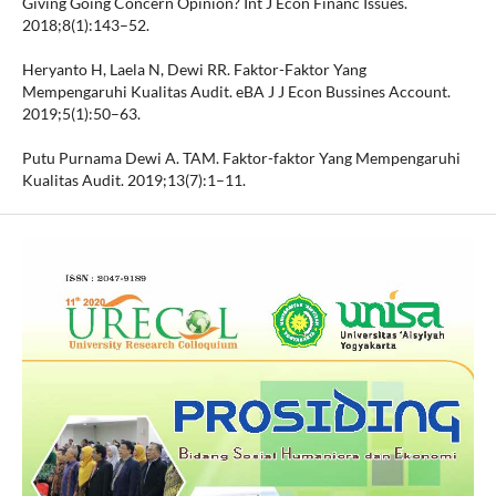
Giving Going Concern Opinion? Int J Econ Financ Issues.
2018;8(1):143–52.
Heryanto H, Laela N, Dewi RR. Faktor-Faktor Yang
Mempengaruhi Kualitas Audit. eBA J J Econ Bussines Account.
2019;5(1):50–63.
Putu Purnama Dewi A. TAM. Faktor-faktor Yang Mempengaruhi
Kualitas Audit. 2019;13(7):1–11.