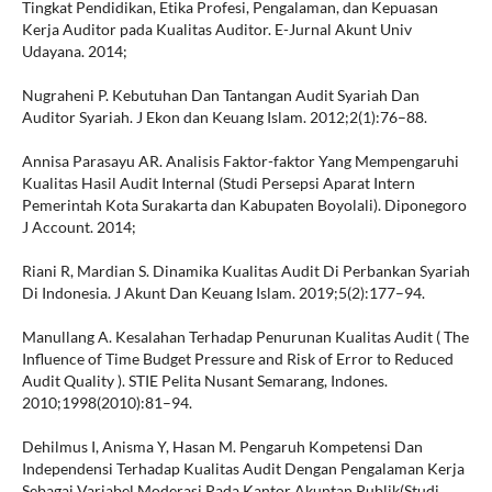
Tingkat Pendidikan, Etika Profesi, Pengalaman, dan Kepuasan
Kerja Auditor pada Kualitas Auditor. E-Jurnal Akunt Univ
Udayana. 2014;
Nugraheni P. Kebutuhan Dan Tantangan Audit Syariah Dan
Auditor Syariah. J Ekon dan Keuang Islam. 2012;2(1):76–88.
Annisa Parasayu AR. Analisis Faktor-faktor Yang Mempengaruhi
Kualitas Hasil Audit Internal (Studi Persepsi Aparat Intern
Pemerintah Kota Surakarta dan Kabupaten Boyolali). Diponegoro
J Account. 2014;
Riani R, Mardian S. Dinamika Kualitas Audit Di Perbankan Syariah
Di Indonesia. J Akunt Dan Keuang Islam. 2019;5(2):177–94.
Manullang A. Kesalahan Terhadap Penurunan Kualitas Audit ( The
Influence of Time Budget Pressure and Risk of Error to Reduced
Audit Quality ). STIE Pelita Nusant Semarang, Indones.
2010;1998(2010):81–94.
Dehilmus I, Anisma Y, Hasan M. Pengaruh Kompetensi Dan
Independensi Terhadap Kualitas Audit Dengan Pengalaman Kerja
Sebagai Variabel Moderasi Pada Kantor Akuntan Publik(Studi