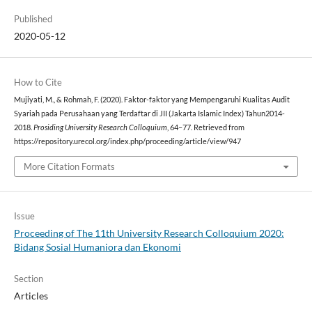
Published
2020-05-12
How to Cite
Mujiyati, M., & Rohmah, F. (2020). Faktor-faktor yang Mempengaruhi Kualitas Audit
Syariah pada Perusahaan yang Terdaftar di JII (Jakarta Islamic Index) Tahun2014-
2018.
Prosiding University Research Colloquium
, 64–77. Retrieved from
https://repository.urecol.org/index.php/proceeding/article/view/947
More Citation Formats
Issue
Proceeding of The 11th University Research Colloquium 2020:
Bidang Sosial Humaniora dan Ekonomi
Section
Articles