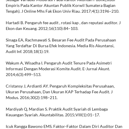
Empiris Pada Kantor Akuntan Publik Korwil Sumatera Bagian
Tengah). J Online Mhs Fak Ekon Univ Riau. 2017;4(1):3196–210.
Hartadi B. Pengaruh fee audit , rotasi kap , dan reputasi auditor. J
Ekon dan Keuang. 2012;16(110):84–103.
Sinaga EA, Rachmawati S. Besaran Fee Audit Pada Perusahaan
Yang Terdaftar Di Bursa Efek Indonesia. Media Ris Akuntansi,
Audit Inf. 2018;18(1):19.
Wakum A, Wisadha I. Pengaruh Audit Tenure Pada Asimetri
Informasi Dengan Moderasi Komite Audit. E-Jurnal Akunt.
2014;6(3):499–513.
Cristansy J, Ardianti AY. Pengaruh Kompleksitas Perusahaan,
Ukuran Perusahaan, Dan Ukuran KAP Terhadap Fee Audit. J
Modus. 2016;30(2):198–211.
Mardiyah Q, Mardian S. Praktik Audit Syariah di Lembaga
Keuangan Syariah. Akuntabilitas. 2015;VIII(1):01–17.
Icuk Rangga Bawono EMS. Faktor-Faktor Dalam Diri Auditor Dan