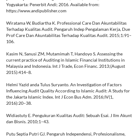
Yogyakarta: Penerbit Andi; 2016. Available from:
https://www.andipublisher.com
Wiratama W, Budiartha K. Professional Care Dan Akuntabilitas
Terhadap Kualitas Audit. Pengaruh Indep Pengalaman Kerja, Due
Prof Care Dan Akuntabilitas Terhadap Kualitas Audit. 2015;1:91–
106.
Kasim N, Sanusi ZM, Mutamimah T, Handoyo S. Assessing the
current practice of Auditing in Islamic Financial Institutions in
Malaysia and Indonesia. Int J Trade, Econ Financ. 2013;(August
2015):414–8.
Helmi Yazid anda Tulus Suryanto. An Investigation of Factors
Influencing Audit Quality According to Islamic Audit: A Study for
the Jakarta Islamic Index. Int J Econ Bus Adm. 2016;IV(1,
2016):20–38.
Widiastuty E. Pengukuran Kualitas Audit: Sebuah Esai. J Ilm Akunt
dan Bisnis. 2010;1–43.
Putu Septia Putri GJ. Pengaruh Independensi, Profesionalisme,