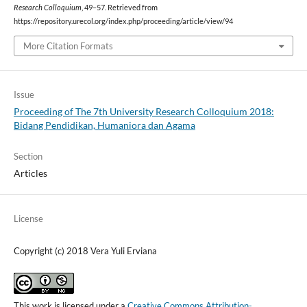
Research Colloquium
, 49–57. Retrieved from
https://repository.urecol.org/index.php/proceeding/article/view/94
More Citation Formats
Issue
Proceeding of The 7th University Research Colloquium 2018:
Bidang Pendidikan, Humaniora dan Agama
Section
Articles
License
Copyright (c) 2018 Vera Yuli Erviana
This work is licensed under a
Creative Commons Attribution-