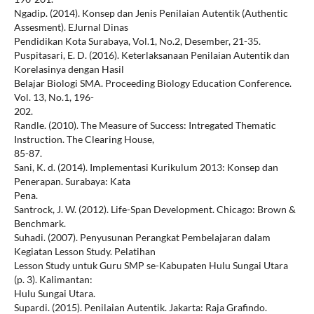
Ngadip. (2014). Konsep dan Jenis Penilaian Autentik (Authentic
Assesment). EJurnal Dinas
Pendidikan Kota Surabaya, Vol.1, No.2, Desember, 21-35.
Puspitasari, E. D. (2016). Keterlaksanaan Penilaian Autentik dan
Korelasinya dengan Hasil
Belajar Biologi SMA. Proceeding Biology Education Conference.
Vol. 13, No.1, 196-
202.
Randle. (2010). The Measure of Success: Intregated Thematic
Instruction. The Clearing House,
85-87.
Sani, K. d. (2014). Implementasi Kurikulum 2013: Konsep dan
Penerapan. Surabaya: Kata
Pena.
Santrock, J. W. (2012). Life-Span Development. Chicago: Brown &
Benchmark.
Suhadi. (2007). Penyusunan Perangkat Pembelajaran dalam
Kegiatan Lesson Study. Pelatihan
Lesson Study untuk Guru SMP se-Kabupaten Hulu Sungai Utara
(p. 3). Kalimantan:
Hulu Sungai Utara.
Supardi. (2015). Penilaian Autentik. Jakarta: Raja Grafindo.