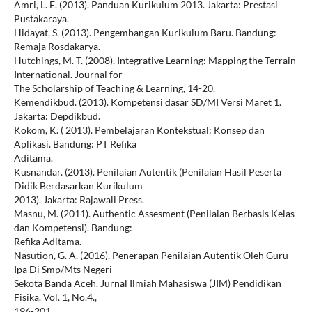
Amri, L. E. (2013). Panduan Kurikulum 2013. Jakarta: Prestasi
Pustakaraya.
Hidayat, S. (2013). Pengembangan Kurikulum Baru. Bandung:
Remaja Rosdakarya.
Hutchings, M. T. (2008). Integrative Learning: Mapping the Terrain
International. Journal for
The Scholarship of Teaching & Learning, 14-20.
Kemendikbud. (2013). Kompetensi dasar SD/MI Versi Maret 1.
Jakarta: Depdikbud.
Kokom, K. ( 2013). Pembelajaran Kontekstual: Konsep dan
Aplikasi. Bandung: PT Refika
Aditama.
Kusnandar. (2013). Penilaian Autentik (Penilaian Hasil Peserta
Didik Berdasarkan Kurikulum
2013). Jakarta: Rajawali Press.
Masnu, M. (2011). Authentic Assesment (Penilaian Berbasis Kelas
dan Kompetensi). Bandung:
Refika Aditama.
Nasution, G. A. (2016). Penerapan Penilaian Autentik Oleh Guru
Ipa Di Smp/Mts Negeri
Sekota Banda Aceh. Jurnal Ilmiah Mahasiswa (JIM) Pendidikan
Fisika. Vol. 1, No.4.,
196-201.