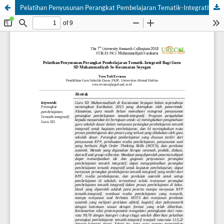
Pelatihan Penyusunan Perangkat Pembelajaran Tematik-Integratif Bagi Guru SD Muhammadiyah Se-Kecamatan Seyegan