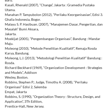
Baru.
Kasali, Rhenald (2007), “Change”, Jakarta : Gramedia Pustaka
Utama.
Manahan P. Tampubolon (2012), “Perilaku Keorganisasian”, Edisi 3.
Ghalia Indonesia, Bogor.
Malayu S. P. Hasibuan. (2007), “Manajemen Dasar, Pengertian, dan
Masalah” Bumi Aksara,
Jakarta.
Moekijat (2005), “Pengembangan Organisasi”, Bandung : Mandar
Maju.
Moleong (2010), “Metode Penelitian Kualitatif”, Remaja Rosda
Karya, Bandung.
Moleong, L.J. (2013), “Metodologi Penelitian Kualitatif” Bandung :
Rosda.
Richard Beckhard (1969), “Organization Development : Strategies
and Models”, Addison
Wesley, Boston.
Robbins, Stephen P.; Judge, Timothy A. (2008), “Perilaku
Organisasi” Edisi 2, Salemba
Empat, Jakarta
Robbins, S. (1990), “Organization Theory : Structure, Design, and
Application”, 3Th Edition,
Prentice-Hall, New Jersey.