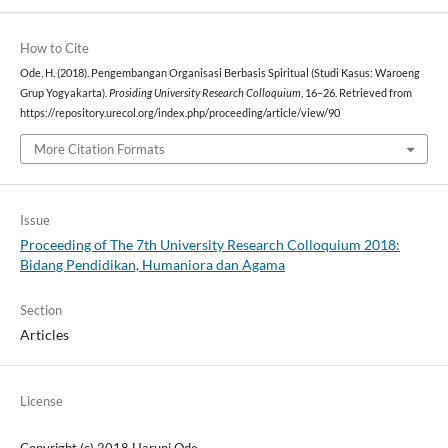
How to Cite
Ode, H. (2018). Pengembangan Organisasi Berbasis Spiritual (Studi Kasus: Waroeng
Grup Yogyakarta).
Prosiding University Research Colloquium
, 16–26. Retrieved from
https://repository.urecol.org/index.php/proceeding/article/view/90
More Citation Formats
Issue
Proceeding of The 7th University Research Colloquium 2018:
Bidang Pendidikan, Humaniora dan Agama
Section
Articles
License