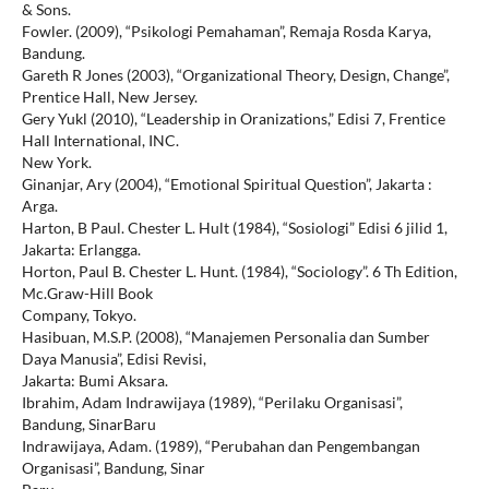
& Sons.
Fowler. (2009), “Psikologi Pemahaman”, Remaja Rosda Karya,
Bandung.
Gareth R Jones (2003), “Organizational Theory, Design, Change”,
Prentice Hall, New Jersey.
Gery Yukl (2010), “Leadership in Oranizations,” Edisi 7, Frentice
Hall International, INC.
New York.
Ginanjar, Ary (2004), “Emotional Spiritual Question”, Jakarta :
Arga.
Harton, B Paul. Chester L. Hult (1984), “Sosiologi” Edisi 6 jilid 1,
Jakarta: Erlangga.
Horton, Paul B. Chester L. Hunt. (1984), “Sociology”. 6 Th Edition,
Mc.Graw-Hill Book
Company, Tokyo.
Hasibuan, M.S.P. (2008), “Manajemen Personalia dan Sumber
Daya Manusia”, Edisi Revisi,
Jakarta: Bumi Aksara.
Ibrahim, Adam Indrawijaya (1989), “Perilaku Organisasi”,
Bandung, SinarBaru
Indrawijaya, Adam. (1989), “Perubahan dan Pengembangan
Organisasi”, Bandung, Sinar