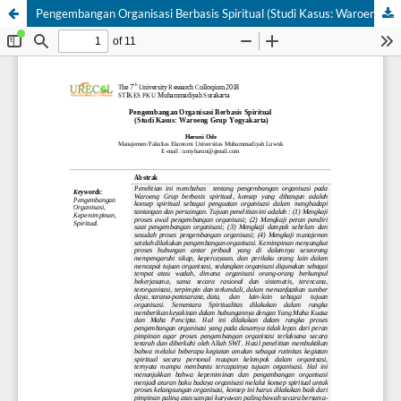
Pengembangan Organisasi Berbasis Spiritual (Studi Kasus: Waroeng Grup Yogyakarta)