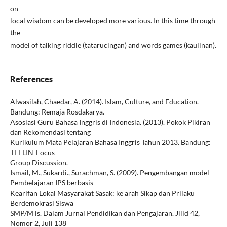
on
local wisdom can be developed more various. In this time through
the
model of talking riddle (tatarucingan) and words games (kaulinan).
References
Alwasilah, Chaedar, A. (2014). Islam, Culture, and Education.
Bandung: Remaja Rosdakarya.
Asosiasi Guru Bahasa Inggris di Indonesia. (2013). Pokok Pikiran
dan Rekomendasi tentang
Kurikulum Mata Pelajaran Bahasa Inggris Tahun 2013. Bandung:
TEFLIN-Focus
Group Discussion.
Ismail, M., Sukardi., Surachman, S. (2009). Pengembangan model
Pembelajaran IPS berbasis
Kearifan Lokal Masyarakat Sasak: ke arah Sikap dan Prilaku
Berdemokrasi Siswa
SMP/MTs. Dalam Jurnal Pendidikan dan Pengajaran. Jilid 42,
Nomor 2, Juli 138