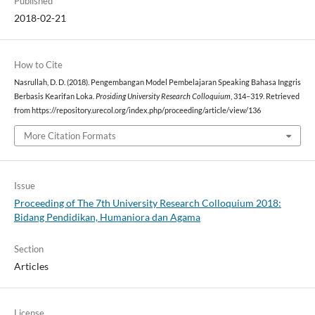
Published
2018-02-21
How to Cite
Nasrullah, D. D. (2018). Pengembangan Model Pembelajaran Speaking Bahasa Inggris
Berbasis Kearifan Loka.
Prosiding University Research Colloquium
, 314–319. Retrieved
from https://repository.urecol.org/index.php/proceeding/article/view/136
More Citation Formats
Issue
Proceeding of The 7th University Research Colloquium 2018:
Bidang Pendidikan, Humaniora dan Agama
Section
Articles
License