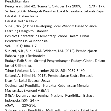
Pendidikan dan
Pengajaran. Jilid 42, Nomor 3, Oktober 172 2009, hlm. 170 – 177.
Sartini. (2004). Menggali Kearifan Lokal Nusantara: Sebuah Kajian
Filsafati. Dalam Jurnal
Filsafat. Vol.14. No.2.
Subali, dkk. (2015). Developing Local Wisdom Based Science
Learning Design to Establish
Positive Character in Elementary School. Dalam Jurnal
Pendidikan Fisika Indonesia.
Vol. 11 (01): hlm. 1-7.
Suciani, N.K., Subur, I.M., Widanta, I.M. (2012). Pembelajaran
Bahasa Inggris Berkonteks
Budaya Bali: Suatu Strategi Pengembangan Budaya Global. Dalam
jurnal Stilistetika.
Tahun I Volume 1, Nopember 2012. ISSN 2089-8460.
Sultoni, A., Hilmi, H. (2015). Pembelajaran Sastra Berbasis
Kearifan Lokal Sebagai Upaya
Optimalisasi Pendidikan Karakter Kebangsaan Menuju
Masyarakat Ekonomi ASEAN
(MEA). Dalam Jurnal Seminar Nasional Pendidikan Bahasa
Indonesia. ISSN: 2477-
636X, hlm. 229-236.
Sutarno. 2008. Pendidikan Multikultural. Jakarta: Direktorat