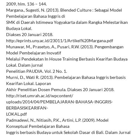
2009, hlm. 136 – 144.
Margana., Sugesti, N. (2013). Blended Culture : Sebagai Model
Pembelajaran Bahasa Inggris di
SMK di Daerah Istimewa Yogyakarta dalam Rangka Melestarikan
Budaya Lokal.
Diakses 20 Januari 2018.
http://eprints.uny.ac.id/23011/1/Artikel%20Margana.pdf
Munawar, M., Prasetyo, A., Pusari, R.W. (2013). Pengembangan
Model Pembelajaran Inovatif
Melalui Pendekatan In House Training Berbasis Kearifan Budaya
Lokal. Dalam jurnal
Penelitian PAUDIA. Vol. 2 No. 1.
Murni, D., Wati R. (2013). Pembelajaran Bahasa Inggris berbasis
Kearifan Lokal. Laporan
Akhir Penelitian Dosen Pemula. Diakses 20 Januari 2018.
http://riset.umrah.ac.id/wpcontent/
uploads/2014/04/PEMBELAJARAN-BAHASA-INGGRIS-
BERBASISKEARIFAN-
LOKAL.pdf
Padmadewi, N., Nitiasih, P.K., Artini, L.P. (2009). Model
Konseptual Pembelajaran Bahasa
Inggris berbasis Budaya untuk Sekolah Dasar di Bali. Dalam Jurnal