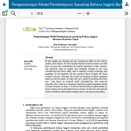
Pengembangan Model Pembelajaran Speaking Bahasa Inggris Berbasis Kearifan Loka