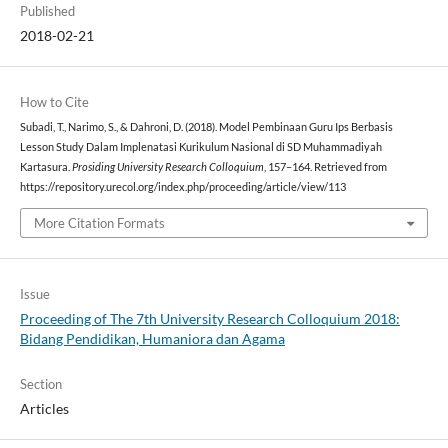
Published
2018-02-21
How to Cite
Subadi, T., Narimo, S., & Dahroni, D. (2018). Model Pembinaan Guru Ips Berbasis
Lesson Study Dalam Implenatasi Kurikulum Nasional di SD Muhammadiyah
Kartasura.
Prosiding University Research Colloquium
, 157–164. Retrieved from
https://repository.urecol.org/index.php/proceeding/article/view/113
More Citation Formats
Issue
Proceeding of The 7th University Research Colloquium 2018:
Bidang Pendidikan, Humaniora dan Agama
Section
Articles