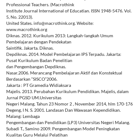
Professional Teachers. (Macrothink
Institute Journal International of Educatian. ISSN 1948-5476. Vol.
5, No. 22013).
United States. info@macrothink.org. Website:
www.macrothink.org
Diknas. 2012. Kurikulum 2013: Langkah-langkah Umum
Pembelajaran dengan Pendekatan
Saintifik. Jakarta. Diknas.
Depdiknas. 2014. Model Pembelajaran IPS Terpadu. Jakarta:
Pusat Kurikulum Badan Penelitian
dan Pengembangan Depdiknas.
Nasar.2006. Merancang Pembelajaran Aktif dan Konstektual
Berdasarkan “SISCO”2006.
Jakarta : PT Gramedia Widiaksara
Majelis. 2013. Perubahan Kurikulum Pendidikan. Majelis, dalam
Jurnal PGSD UM.Universitas
Negeri Malang. Tahun 23 Nomor 2 , November 2014, hlm 170-176
Degeng, I N. S. 2001. Landasan Dan Wawasan Kependidikan.
Malang: Lembaga
Pengembangan dan Pendidikan (LP3) Universitas Negeri Malang.
Subadi T., Samino 2009. Pengembangan Model Peningkatan
Kualitas Guru Melalui Pelatihan