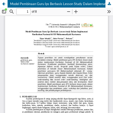
Model Pembinaan Guru Ips Berbasis Lesson Study Dalam Implenatasi Kurikulum Nasional di SD Muhammadiyah Kartasura