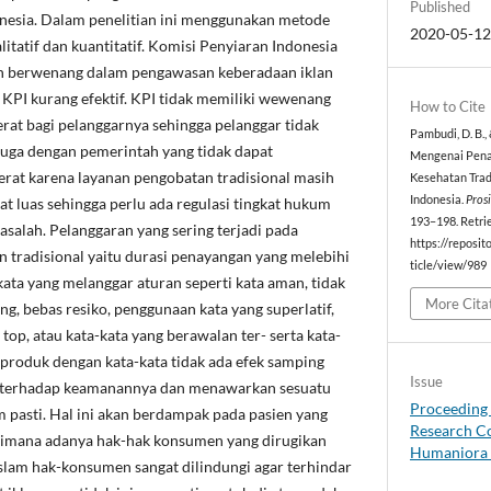
Published
onesia. Dalam penelitian ini menggunakan metode
2020-05-1
alitatif dan kuantitatif. Komisi Penyiaran Indonesia
n berwenang dalam pengawasan keberadaan iklan
 KPI kurang efektif. KPI tidak memiliki wewenang
How to Cite
rat bagi pelanggarnya sehingga pelanggar tidak
Pambudi, D. B.,
 juga dengan pemerintah yang tidak dapat
Mengenai Pena
erat karena layanan pengobatan tradisional masih
Kesehatan Trad
Indonesia.
Pros
at luas sehingga perlu ada regulasi tingkat hukum
193–198. Retri
alah. Pelanggaran yang sering terjadi pada
https://reposit
 tradisional yaitu durasi penayangan yang melebihi
ticle/view/989
ata yang melanggar aturan seperti kata aman, tidak
More Cita
g, bebas resiko, penggunaan kata yang superlatif,
 top, atau kata-kata yang berawalan ter- serta kata-
n produk dengan kata-kata tidak ada efek samping
Issue
ah terhadap keamanannya dan menawarkan sesuatu
Proceeding 
 pasti. Hal ini akan berdampak pada pasien yang
Research Co
 dimana adanya hak-hak konsumen yang dirugikan
Humaniora 
Islam hak-konsumen sangat dilindungi agar terhindar