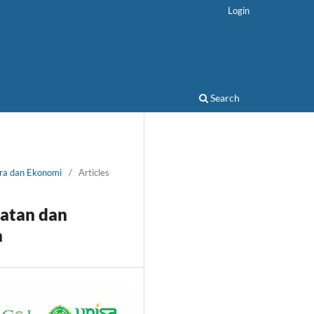
Login
Search
ora dan Ekonomi
/
Articles
atan dan
a