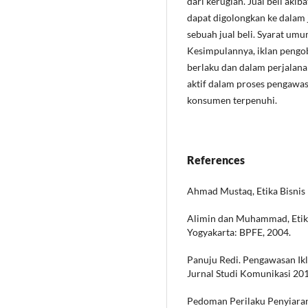
dari kerugian. Jual beli akib
dapat digolongkan ke dalam
sebuah jual beli. Syarat umum
Kesimpulannya, iklan pengo
berlaku dan dalam perjalan
aktif dalam proses pengawasa
konsumen terpenuhi.
References
Ahmad Mustaq, Etika Bisnis 
Alimin dan Muhammad, Etik
Yogyakarta: BPFE, 2004.
Panuju Redi. Pengawasan Ikla
Jurnal Studi Komunikasi 20
Pedoman Perilaku Penyiaran