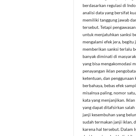
berdasarkan regulasi di Ind
analisi data yang bersifat ku
memiliki tanggung jawab da
tersebut. Tetapi pengawasan
untuk menjatuhkan sanksi be
mengalami efek jera, begitu
memberikan sanksi terlalu b
banyak diminati di masyarak
yang bisa mengakomodasi mas
penayangan iklan pengobatan
ketentuan, dan penggunaan k
berbahaya, bebas efek sampin
misalnya paling, nomor satu,
kata yang menjanjikan. Ikla
yang dapat ditafsirkan sal
janji kesembuhan yang belum
sudah termakan janji iklan,
karena hal tersebut. Dalam 