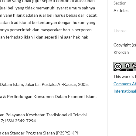
at iklan yang tidak jujur seperti contoh di atas sudah
Section
 jual beli yang tidak memenuhi syarat umum sahnya
Articles
 yang hilang adalah jual beli harus bebas dari cacat.
batan tradisional bertentangan dengan hukum yang
annya pemerintah dan masyarakat harus berperan
License
n terhadap iklan-iklan seperti ini agar hak-hak
Copyright (
Kholidah
This work is
Commons Att
Dalam Islam, Jakarta : Pustaka Al-Kausar, 2005.
Internationa
a & Perlindungan Konsumen Dalam Ekonomi Islam,
n Pelayanan Kesehatan Tradisional di Televisi.
17; ISSN 2549-7294.
 dan Standar Program Siaran (P3SPS) KPI