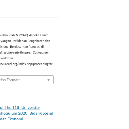
2
 & Kholidah, N. (2020). Aspek Hukum
yangan Periklanan Pengobatan dan
isional Berdasarkan Regulasi di
iding University Research Colloquium
,
eved from
ory.urecol.org/index.php/proceeding/ar
tion Formats
of The 11th University
lloquium 2020: Bidang Sosial
dan Ekonomi