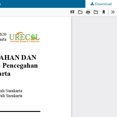
a
Download