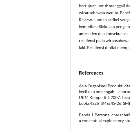
bertujuan untuk menggali dat
wirausahawan wanita. Penel
Review. Jumlah artikel yang 
kemudian dilakukan pengelom
anteseden dan konsekuensi. 
resiliensi pada wirausahawa
laki. Resiliensi dinilai me
References
Asia Organisasi Produktivi
kecil dan menengah: Lapor
UKM Kompetitif. 2007. Ters
books/IS26_SMEs/IS-26_SME
Banda J. Personal character
a conceptual exploratory stu