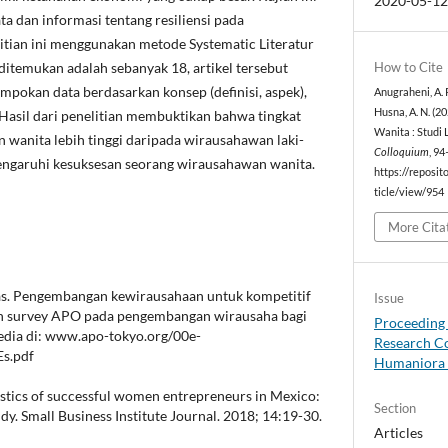
2020-05-1
a dan informasi tentang resiliensi pada
itian ini menggunakan metode Systematic Literatur
How to Cite
ditemukan adalah sebanyak 18, artikel tersebut
pokan data berdasarkan konsep (definisi, aspek),
Anugraheni, A. R.
Husna, A. N. (2
Hasil dari penelitian membuktikan bahwa tingkat
Wanita : Studi 
n wanita lebih tinggi daripada wirausahawan laki-
Colloquium
, 9
mpengaruhi kesuksesan seorang wirausahawan wanita.
https://reposit
ticle/view/954
More Cita
tas. Pengembangan kewirausahaan untuk kompetitif
Issue
an survey APO pada pengembangan wirausaha bagi
Proceeding 
edia di: www.apo-tokyo.org/00e-
Research Co
s.pdf
Humaniora 
istics of successful women entrepreneurs in Mexico:
Section
dy. Small Business Institute Journal. 2018; 14:19-30.
Articles