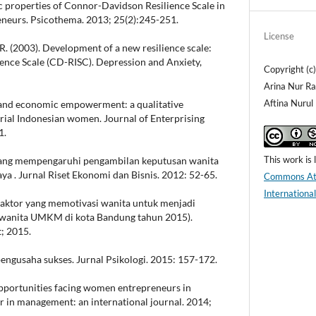
c properties of Connor-Davidson Resilience Scale in
eneurs. Psicothema. 2013; 25(2):245-251.
License
R. (2003). Development of a new resilience scale:
nce Scale (CD-RISC). Depression and Anxiety,
Copyright (c
Arina Nur Ra
Aftina Nurul
e and economic empowerment: a qualitative
urial Indonesian women. Journal of Enterprising
1.
This work is
r yang mempengaruhi pengambilan keputusan wanita
a . Jurnal Riset Ekonomi dan Bisnis. 2012: 52-65.
Commons Att
Internationa
r-faktor yang memotivasi wanita untuk menjadi
 wanita UMKM di kota Bandung tahun 2015).
; 2015.
engusaha sukses. Jurnal Psikologi. 2015: 157-172.
opportunities facing women entrepreneurs in
r in management: an international journal. 2014;