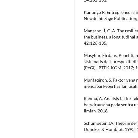
Kanungo R. Entrepreneurshi
Newdelhi: Sage Publication;
Manzano, J.-C. A. The resilie
the business. a longitudinal
42:126-135.
Masyhur, Firdaus. Penelitian
sistematis dari prespektif 
(PeGI). IPTEK-KOM. 2017; 1
Munfaqiroh, S. Faktor yang
mencapai keberhasilan usaha
Rahma, A. Analisis faktor 
berwirausaha pada sentra us
Ilmiah. 2018.
Schumpeter, JA. Theorie der 
Duncker & Humblot; 1993. 