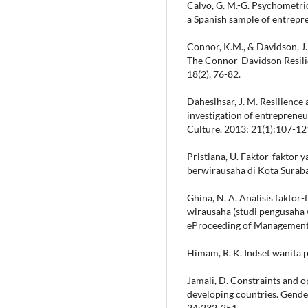
Calvo, G. M.-G. Psychometri
a Spanish sample of entrepr
Connor, K.M., & Davidson, J.
The Connor-Davidson Resilie
18(2), 76-82.
Dahesihsar, J. M. Resilienc
investigation of entreprene
Culture. 2013; 21(1):107-12
Pristiana, U. Faktor-fakto
berwirausaha di Kota Surabay
Ghina, N. A. Analisis fakto
wirausaha (studi pengusaha
eProceeding of Management
Himam, R. K. Indset wanita p
Jamali, D. Constraints and 
developing countries. Gende
24:232-251.