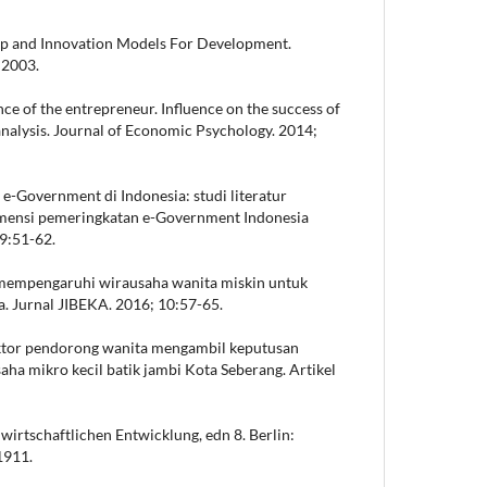
p and Innovation Models For Development.
 2003.
nce of the entrepreneur. Influence on the success of
 analysis. Journal of Economic Psychology. 2014;
 e-Government di Indonesia: studi literatur
dimensi pemeringkatan e-Government Indonesia
9:51-62.
 mempengaruhi wirausaha wanita miskin untuk
. Jurnal JIBEKA. 2016; 10:57-65.
faktor pendorong wanita mengambil keputusan
aha mikro kecil batik jambi Kota Seberang. Artikel
wirtschaftlichen Entwicklung, edn 8. Berlin:
1911.