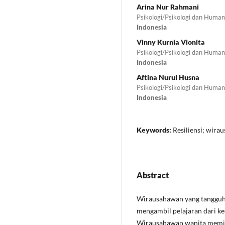
Arina Nur Rahmani
Psikologi/Psikologi dan Huma
Indonesia
Vinny Kurnia Vionita
Psikologi/Psikologi dan Huma
Indonesia
Aftina Nurul Husna
Psikologi/Psikologi dan Huma
Indonesia
Keywords:
Resiliensi; wir
Abstract
Wirausahawan yang tanggu
mengambil pelajaran dari ke
Wirausahawan wanita memili