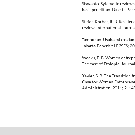
Siswanto. Sytematic review s
hasil penelitian. Buletin Pe
Stefan Korber, R. B. Resilie
review. International Journa
Tambunan. Usaha mikro dan M
Jakarta:Penerbit LP3SES; 20
Worku, E. B. Women entrepr
The case of Ethiopia. Journa
Xavier, S. R. The Transitio
Case for Women Entrepreneur
Administration. 2011; 2: 148