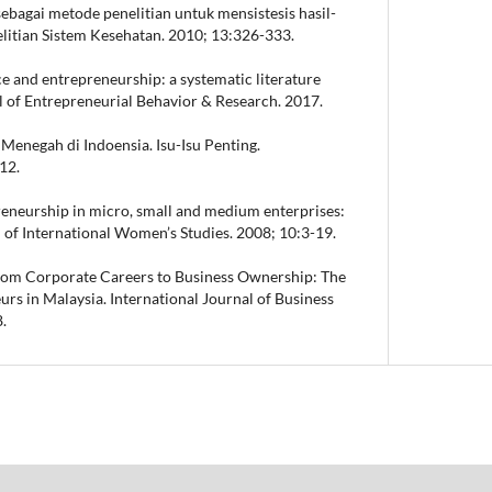
ebagai metode penelitian untuk mensistesis hasil-
nelitian Sistem Kesehatan. 2010; 13:326-333.
nce and entrepreneurship: a systematic literature
l of Entrepreneurial Behavior & Research. 2017.
enegah di Indoensia. Isu-Isu Penting.
12.
eneurship in micro, small and medium enterprises:
l of International Women’s Studies. 2008; 10:3-19.
n from Corporate Careers to Business Ownership: The
s in Malaysia. International Journal of Business
.