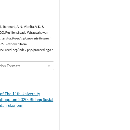
2
, Rahmani, A. N., Vionita, V. K., &
020). Resiliensi pada Wirausahawan
Literatur.
Prosiding University Research
4–99. Retrieved from
ory.urecol.org/index.php/proceeding/ar
tion Formats
of The 11th University
lloquium 2020: Bidang Sosial
dan Ekonomi