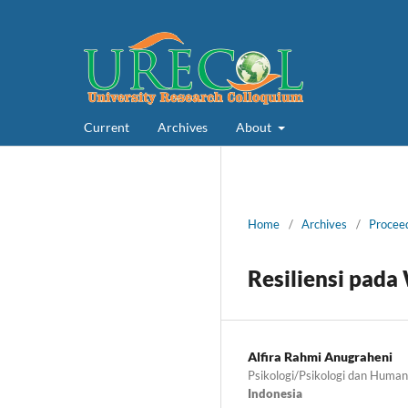
Current
Archives
About
Home
/
Archives
/
Proceed
Resiliensi pada
Alfira Rahmi Anugraheni
Psikologi/Psikologi dan Huma
Indonesia