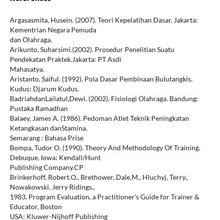
Argasasmita, Husein. (2007). Teori Kepelatihan Dasar. Jakarta:
Kementrian Negara Pemuda
dan Olahraga.
Arikunto, Suharsimi.(2002). Prosedur Penelitian Suatu
Pendekatan Praktek.Jakarta: PT Asdi
Mahasatya.
Aristanto, Saiful. (1992). Pola Dasar Pembinaan Bulutangkis.
Kudus: Djarum Kudus.
BadriahdanLailatul,Dewi. (2002). Fisiologi Olahraga. Bandung:
Pustaka Ramadhan
Balaey, James A. (1986). Pedoman Atlet Teknik Peningkatan
Ketangkasan danStamina.
Semarang : Bahasa Prise
Bompa, Tudor O. (1990). Theory And Methodology Of Training.
Debuque, Iowa: Kendall/Hunt
Publishing Company.CP
Brinkerhoff, Robert.O., Brethower, Dale.M., Hluchyj, Terry.,
Nowakowski, Jerry Ridings.,
1983. Program Evaluation, a Practitioner’s Guide for Trainer &
Educator, Boston
USA: Kluwer-Nijhoff Publishing