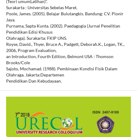
(Teori umumLatihan)”.
Surakarta : Universitas Sebelas Maret.
Poole, James. (2005). Belajar Bulutangkis. Bandung: CV. Pionir
Jaya.
Purnama, Sapta Kunta. (2002). Paedagogia (Jurnal Penelitian
Pendidikan Edisi Khusus
Olahraga). Surakarta: FKIP UNS.
Royse, David., Thyer, Bruce A., Padgett, Deborah.K., Logan, TK.,
2006, Program Evaluation,
an Introduction, Fourth Edition, Belmont USA : Thomson
Brooks/Cole
Sajoto, Mochamad. (1988). Pembinaan Kondisi Fisik Dalam
Olahraga. Jakarta:Departemen
Pendidikan Dan Kebudayaan.