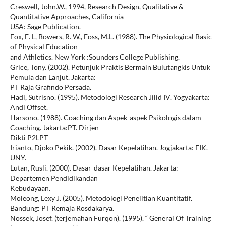
Creswell, John.W., 1994, Research Design, Qualitative &
Quantitative Approaches, California
USA: Sage Publication.
Fox, E. L, Bowers, R. W., Foss, M.L. (1988). The Physiological Basic
of Physical Education
and Athletics. New York :Sounders College Publishing.
Grice, Tony. (2002). Petunjuk Praktis Bermain Bulutangkis Untuk
Pemula dan Lanjut. Jakarta:
PT Raja Grafindo Persada.
Hadi, Sutrisno. (1995). Metodologi Research Jilid IV. Yogyakarta:
Andi Offset.
Harsono. (1988). Coaching dan Aspek-aspek Psikologis dalam
Coaching. Jakarta:PT. Dirjen
Dikti P2LPT
Irianto, Djoko Pekik. (2002). Dasar Kepelatihan. Jogjakarta: FIK.
UNY.
Lutan, Rusli. (2000). Dasar-dasar Kepelatihan. Jakarta:
Departemen Pendidikandan
Kebudayaan.
Moleong, Lexy J. (2005). Metodologi Penelitian Kuantitatif.
Bandung: PT Remaja Rosdakarya.
Nossek, Josef. (terjemahan Furqon). (1995). “ General Of Training