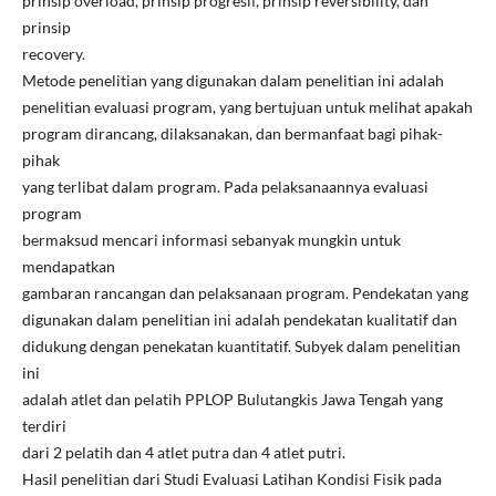
prinsip overload, prinsip progresif, prinsip reversibility, dan
prinsip
recovery.
Metode penelitian yang digunakan dalam penelitian ini adalah
penelitian evaluasi program, yang bertujuan untuk melihat apakah
program dirancang, dilaksanakan, dan bermanfaat bagi pihak-
pihak
yang terlibat dalam program. Pada pelaksanaannya evaluasi
program
bermaksud mencari informasi sebanyak mungkin untuk
mendapatkan
gambaran rancangan dan pelaksanaan program. Pendekatan yang
digunakan dalam penelitian ini adalah pendekatan kualitatif dan
didukung dengan penekatan kuantitatif. Subyek dalam penelitian
ini
adalah atlet dan pelatih PPLOP Bulutangkis Jawa Tengah yang
terdiri
dari 2 pelatih dan 4 atlet putra dan 4 atlet putri.
Hasil penelitian dari Studi Evaluasi Latihan Kondisi Fisik pada