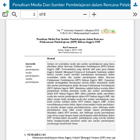
Penulisan Media Dan Sumber Pembelajaran dalam Rencana Pelaksanaan Pembelajaran (RPP) Bahasa Inggris SMP