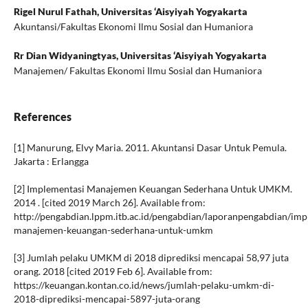
Rigel Nurul Fathah,
Universitas ‘Aisyiyah Yogyakarta
Akuntansi/Fakultas Ekonomi Ilmu Sosial dan Humaniora
Rr Dian Widyaningtyas,
Universitas ‘Aisyiyah Yogyakarta
Manajemen/ Fakultas Ekonomi Ilmu Sosial dan Humaniora
References
[1] Manurung, Elvy Maria. 2011. Akuntansi Dasar Untuk Pemula.
Jakarta : Erlangga
[2] Implementasi Manajemen Keuangan Sederhana Untuk UMKM.
2014 . [cited 2019 March 26]. Available from:
http://pengabdian.lppm.itb.ac.id/pengabdian/laporanpengabdian/imp
manajemen-keuangan-sederhana-untuk-umkm
[3] Jumlah pelaku UMKM di 2018 diprediksi mencapai 58,97 juta
orang. 2018 [cited 2019 Feb 6]. Available from:
https://keuangan.kontan.co.id/news/jumlah-pelaku-umkm-di-
2018-diprediksi-mencapai-5897-juta-orang