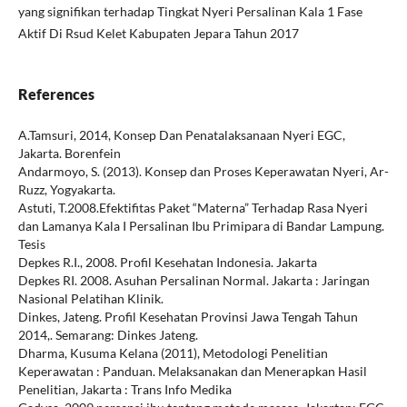
yang signifikan terhadap Tingkat Nyeri Persalinan Kala 1 Fase
Aktif Di Rsud Kelet Kabupaten Jepara Tahun 2017
References
A.Tamsuri, 2014, Konsep Dan Penatalaksanaan Nyeri EGC,
Jakarta. Borenfein
Andarmoyo, S. (2013). Konsep dan Proses Keperawatan Nyeri, Ar-
Ruzz, Yogyakarta.
Astuti, T.2008.Efektifitas Paket “Materna” Terhadap Rasa Nyeri
dan Lamanya Kala I Persalinan Ibu Primipara di Bandar Lampung.
Tesis
Depkes R.I., 2008. Profil Kesehatan Indonesia. Jakarta
Depkes RI. 2008. Asuhan Persalinan Normal. Jakarta : Jaringan
Nasional Pelatihan Klinik.
Dinkes, Jateng. Profil Kesehatan Provinsi Jawa Tengah Tahun
2014,. Semarang: Dinkes Jateng.
Dharma, Kusuma Kelana (2011), Metodologi Penelitian
Keperawatan : Panduan. Melaksanakan dan Menerapkan Hasil
Penelitian, Jakarta : Trans Info Medika