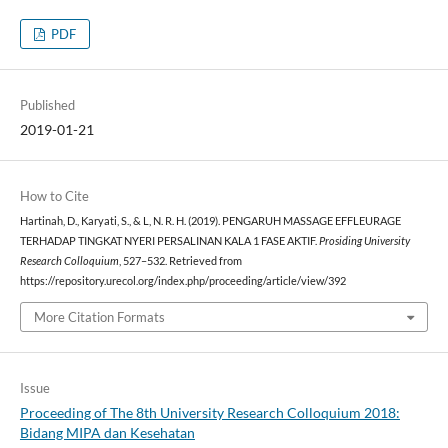
PDF
Published
2019-01-21
How to Cite
Hartinah, D., Karyati, S., & L, N. R. H. (2019). PENGARUH MASSAGE EFFLEURAGE
TERHADAP TINGKAT NYERI PERSALINAN KALA 1 FASE AKTIF.
Prosiding University
Research Colloquium
, 527–532. Retrieved from
https://repository.urecol.org/index.php/proceeding/article/view/392
More Citation Formats
Issue
Proceeding of The 8th University Research Colloquium 2018:
Bidang MIPA dan Kesehatan