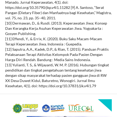
Manado. Jurnal Keperawatan, 4(1). doi:
https://doi.org/10.35790/jkp.v4i1.11282 [9] A. Santoso, “Serat
Pangan (Dietary Fiber) dan Manfaatnya bagi Kesehatan,” Magistra,
vol. 75, no. 23, pp. 35–40, 2011.
[10] Dermawan, D., & Rusdi. (2013). Keperawatan Jiwa; Konsep
Dan Kerangka Kerja Asuhan Keperawatan Jiwa. Yogyakarta :
Gosyen Publishing.
[11] Effendi, Y., & Errix, K. (2020). Buku Saku Macam-Macam
Terapi Keperawatan Jiwa. Indonesia : Guepedia.
[12] Saputra, A.A., Kadek, D.P., & Rian, T. (2015). Panduan Praktis
Pelaksanaan Terapi Aktivitas Kelompok Pada Pasien Dengan
Harga Diri Rendah. Bandung : Media Sains Indonesia.
[13] Yulianti, T. S., & Wijayanti, W. M. P. (2016). Hubungan tingkat
pendidikan dan tingkat pengetahuan tentang kesehatan jiwa
dengan sikap masyarakat terhadap pasien gangguan jiwa di RW
XX Desa Duwet Kidul, Baturetno, Wonogiri. Jurnal Ilmu
Kesehatan, 4(1). doi: https://doi.org/10.37831/jik.v4i1.79