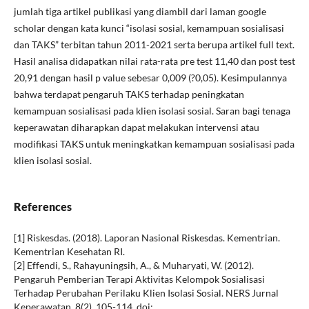
jumlah tiga artikel publikasi yang diambil dari laman google
scholar dengan kata kunci “isolasi sosial, kemampuan sosialisasi
dan TAKS” terbitan tahun 2011-2021 serta berupa artikel full text.
Hasil analisa didapatkan nilai rata-rata pre test 11,40 dan post test
20,91 dengan hasil p value sebesar 0,009 (?0,05). Kesimpulannya
bahwa terdapat pengaruh TAKS terhadap peningkatan
kemampuan sosialisasi pada klien isolasi sosial. Saran bagi tenaga
keperawatan diharapkan dapat melakukan intervensi atau
modifikasi TAKS untuk meningkatkan kemampuan sosialisasi pada
klien isolasi sosial.
References
[1] Riskesdas. (2018). Laporan Nasional Riskesdas. Kementrian.
Kementrian Kesehatan RI.
[2] Effendi, S., Rahayuningsih, A., & Muharyati, W. (2012).
Pengaruh Pemberian Terapi Aktivitas Kelompok Sosialisasi
Terhadap Perubahan Perilaku Klien Isolasi Sosial. NERS Jurnal
Keperawatan, 8(2), 105-114. doi: