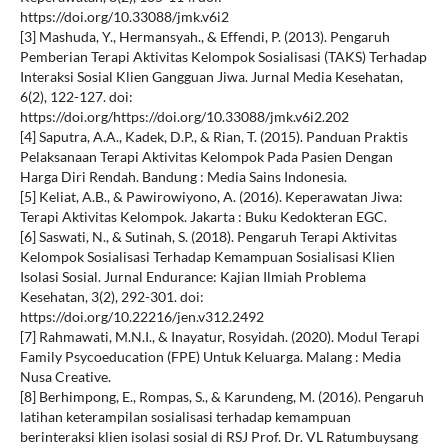
https://doi.org/10.33088/jmk.v6i2
[3] Mashuda, Y., Hermansyah., & Effendi, P. (2013). Pengaruh
Pemberian Terapi Aktivitas Kelompok Sosialisasi (TAKS) Terhadap
Interaksi Sosial Klien Gangguan Jiwa. Jurnal Media Kesehatan,
6(2), 122-127. doi:
https://doi.org/https://doi.org/10.33088/jmk.v6i2.202
[4] Saputra, A.A., Kadek, D.P., & Rian, T. (2015). Panduan Praktis
Pelaksanaan Terapi Aktivitas Kelompok Pada Pasien Dengan
Harga Diri Rendah. Bandung : Media Sains Indonesia.
[5] Keliat, A.B., & Pawirowiyono, A. (2016). Keperawatan Jiwa:
Terapi Aktivitas Kelompok. Jakarta : Buku Kedokteran EGC.
[6] Saswati, N., & Sutinah, S. (2018). Pengaruh Terapi Aktivitas
Kelompok Sosialisasi Terhadap Kemampuan Sosialisasi Klien
Isolasi Sosial. Jurnal Endurance: Kajian Ilmiah Problema
Kesehatan, 3(2), 292-301. doi:
https://doi.org/10.22216/jen.v312.2492
[7] Rahmawati, M.N.I., & Inayatur, Rosyidah. (2020). Modul Terapi
Family Psycoeducation (FPE) Untuk Keluarga. Malang : Media
Nusa Creative.
[8] Berhimpong, E., Rompas, S., & Karundeng, M. (2016). Pengaruh
latihan keterampilan sosialisasi terhadap kemampuan
berinteraksi klien isolasi sosial di RSJ Prof. Dr. VL Ratumbuysang