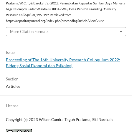
Pratama, W. C. T., & Barokah, S. (2023). Peningkatan Kapasitas Sumber Daya Manusia
bagi Kelompok Sadar Wisata (POKDARWIS) Desa Peniron.
Prosiding University
Research Colloquium
, 196–199. Retrieved from
https://repository.urecol.org/index.php/proceeding/article/view/2222
More Citation Formats
Issue
Proceeding of The 16th University Research Colloquium 2022:
Bidang Sosial Ekonomi dan Psikologi
Section
Articles
License
Copyright (c) 2023 Wilson Candra Teguh Pratama, Siti Barokah