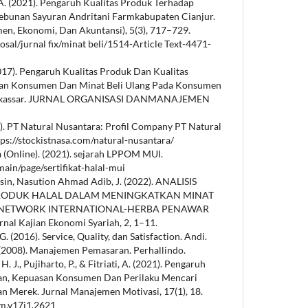
 A. (2021). Pengaruh Kualitas Produk Terhadap
ebunan Sayuran Andritani Farmkabupaten Cianjur.
en, Ekonomi, Dan Akuntansi), 5(3), 717–729.
posal/jurnal fix/minat beli/1514-Article Text-4471-
 (2017). Pengaruh Kualitas Produk Dan Kualitas
an Konsumen Dan Minat Beli Ulang Pada Konsumen
Makassar. JURNAL ORGANISASI DANMANAJEMEN
2). PT Natural Nusantara: Profil Company PT Natural
tps://stockistnasa.com/natural-nusantara/
a (Online). (2021). sejarah LPPOM MUI.
ain/page/sertifikat-halal-mui
n, Nasution Ahmad Adib, J. (2022). ANALISIS
PRODUK HALAL DALAM MENINGKATKAN MINAT
 NETWORK INTERNATIONAL-HERBA PENAWAR
l Kajian Ekonomi Syariah, 2, 1–11.
G. (2016). Service, Quality, dan Satisfaction. Andi.
 L. (2008). Manajemen Pemasaran. Perhallindo.
H. J., Pujiharto, P., & Fitriati, A. (2021). Pengaruh
man, Kepuasan Konsumen Dan Perilaku Mencari
n Merek. Jurnal Manajemen Motivasi, 17(1), 18.
mm.v17i1.2621