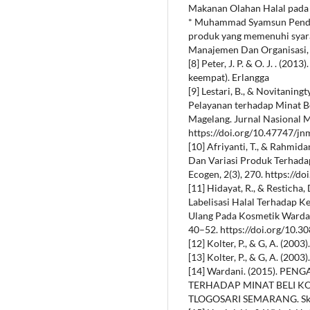
Makanan Olahan Halal pad
* Muhammad Syamsun Penda
produk yang memenuhi syarat
Manajemen Dan Organisasi, 8
[8] Peter, J. P. & O. J. . (2
keempat). Erlangga
[9] Lestari, B., & Novitaning
Pelayanan terhadap Minat B
Magelang. Jurnal Nasional 
https://doi.org/10.47747/j
[10] Afriyanti, T., & Rahmid
Dan Variasi Produk Terhadap
Ecogen, 2(3), 270. https://d
[11] Hidayat, R., & Resticha
Labelisasi Halal Terhadap 
Ulang Pada Kosmetik Wardah.
40–52. https://doi.org/10.3
[12] Kolter, P., & G, A. (200
[13] Kolter, P., & G, A. (200
[14] Wardani. (2015). 
TERHADAP MINAT BELI K
TLOGOSARI SEMARANG. Skri