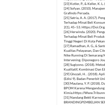
[23] Kotler, P., & Keller, K.
[24] Sofyan. (2010). Manaje
Grafindo Persada.
[25] Satria, A. A. (2017). P
Terhadap Minat Beli Konsum
2(1), 45–53. Https://Doi.Or
[26] Herwinda. (2020). Penga
Terhadap Minat Beli Produk
Tinggi Negeri Di Kota Pekan
[27] Ramadhan, A. G., & Sant
Kualitas Pelayanan, Dan Cit
Nike Running Di Semarang M
Intervening. Diponegoro Jou
[28] Sugiyono. (2018). Metod
Kualitatif, Kombinasi Dan E
[29] Ghozali, H. . (2018). A
(Edisi 9). Badan Penerbit Un
[30] Maulana, Y. P. (2018).
BPOM Karena Mengandung
Kimia.Https://Www.Tribun
[31] Nandang Bekti Karnowa
BRANDINGPEMBELIAN SEPE