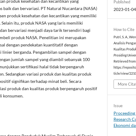
an produk kesehatan dan kecantikan yang
Published
itas baik dan bervariasi. PT Natural Nucantara (NASA)
2023-01-0
sen produk kesehatan dan kecantikan yang memiliki
 Selain itu, produk NASA yang laris memiliki
How to Cite
dan bervariasi menjadi daya tarik tersendiri bagi
mbeli produk NASA. Penelitian ini merupakan
Putri, S. A., Wer
Analisis Pengar
usal dengan pendekatan kuantitatif dengan
Kualitas Produ
i linier berganda. Pengambilan sampel dengan
Prosiding Unive
dengan jumlah sampel yang diambil sebanyak 100
Retrieved from
nunjukkan sertifikasi halal tidak berpengaruh
https://reposit
n. Sedangkan variasi produk dan kualitas produk
ticle/view/221
ositif signifikan terhadap minat beli. Secara
More Cita
ariasi produk dan kualitas produk berpengaruh positif
eli konsumen.
Issue
Proceeding 
Research Co
Ekonomi dan
egara dengan Penduduk Muslim Terbanyak di Dunia,