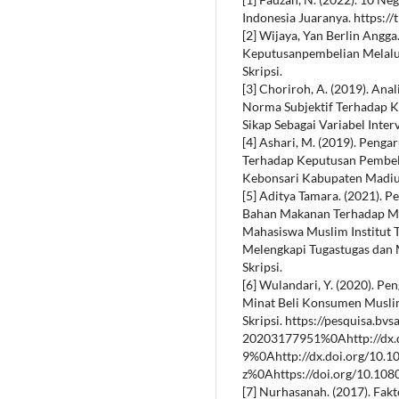
Indonesia Juaranya. https:/
[2] Wijaya, Yan Berlin Angg
Keputusanpembelian Melalui 
Skripsi.
[3] Choriroh, A. (2019). Ana
Norma Subjektif Terhadap 
Sikap Sebagai Variabel Interv
[4] Ashari, M. (2019). Peng
Terhadap Keputusan Pembel
Kebonsari Kabupaten Madiun
[5] Aditya Tamara. (2021). P
Bahan Makanan Terhadap Min
Mahasiswa Muslim Institut T
Melengkapi Tugastugas dan
Skripsi.
[6] Wulandari, Y. (2020). Pe
Minat Beli Konsumen Muslim
Skripsi. https://pesquisa.bv
20203177951%0Ahttp://dx.d
9%0Ahttp://dx.doi.org/10.
z%0Ahttps://doi.org/10.108
[7] Nurhasanah. (2017). Fa