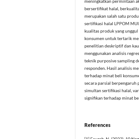
meningkatkan permintaan ak
bersertifikat halal, berkual
merupakan salah satu produ
sertifikasi halal LPPOM MUI.
kualitas produk yang unggul 
konsumen untuk tertarik me
penelitian deskriptif dan ka
menggunakan analisis regres
teknik purposive sampling 
responden. Hasil analisis me
terhadap minat beli konsume
secara parsial berpengaruh p
simultan sertifikasi halal, v
signifikan terhadap minat b
References
[1] Fauzah, N. (2022). 10 N