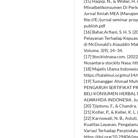
[15] Haqiqi, N., & Widwi, H.
Minatbelikonsumen Di Perk
Jurnal Ilmiah MEA (Manajem
file:///E:/jurnal seminar pro
publish.pdf
[16] Bahar,Arfiani, S. H. S.
Pelayanan Terhadap Kepuas
di McDonald’s Alauddin 
Volume, 3(9), 14–34.
[17] Stockistnasa.com. (202
Nusantara-stockits Nasa. ht
[18] Majelis Ulama Indonesi
https://halalmui.org/mui14/m
[19] Tumangger Ahmad Muhsi
PENGARUH SERTIFIKAT 
BELI KONSUMEN HERBAL
ALWAHIDA INDONESIA. Jurna
[20] Tjiptono, F., & Chandra, 
[21] Kotler, P., & Keller, K.
[22] Karnowati, N. B., Astuti, 
Kualitas Layanan, Pengala
Variasi Terhadap Perpindaha
https://doi.org/10.29406/j