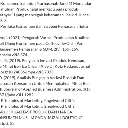
a Konsumen Saniatun Nurhasanah Jono M Munandar
huluan Produk halal mengacu pada produk-
 syar ’ i yang mencegah keharaman , baik d. Jurnal
, 3.
013). Perilaku Konsumen dan Strategi Pemasaran (Edisi
tyas, I. (2021). Pengaruh Variasi Produk dan Kualitas
eli Ulang Konsumen pada Coffeeville-Oishi Pan
Manajemen Pemasaran & SDM, 2(3), 150–159.
nmpsdm.v2i3.374
ani, R. (2019). Pengaruh Inovasi Produk, Kemasan,
 Minat Beli Ice Cream Aice Di Kota Padang. Jurnal
oi.org/10.24036/jmpe.v2i3.7333
, D. (2019). Analisis Pengaruh Variasi Produk Dan
Kepuasan Konsumen Untuk Meningkatkan Minat Beli
 Journal of Applied Business Administration, 3(1),
0871/jaba.v3i1.1282
3). Principles of Marketing. Engelwood Cliffs
3). Principles of Marketing. Engelwood Cliffs
PENGARUH KUALITAS PRODUK DAN HARGA
ONSUMEN MUSLIM PADA JAIZAH BOUTIQUE
psi, 32