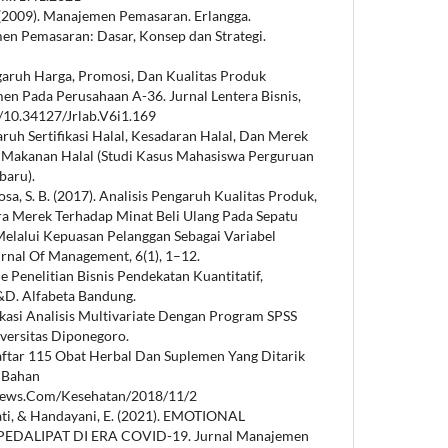
 L. (2009). Manajemen Pemasaran. Erlangga.
men Pemasaran: Dasar, Konsep dan Strategi.
engaruh Harga, Promosi, Dan Kualitas Produk
en Pada Perusahaan A-36. Jurnal Lentera Bisnis,
g/10.34127/Jrlab.V6i1.169
ruh Sertifikasi Halal, Kesadaran Halal, Dan Merek
 Makanan Halal (Studi Kasus Mahasiswa Perguruan
baru).
osa, S. B. (2017). Analisis Pengaruh Kualitas Produk,
ra Merek Terhadap Minat Beli Ulang Pada Sepatu
elalui Kepuasan Pelanggan Sebagai Variabel
rnal Of Management, 6(1), 1–12.
e Penelitian Bisnis Pendekatan Kuantitatif,
&D. Alfabeta Bandung.
plikasi Analisis Multivariate Dengan Program SPSS
iversitas Diponegoro.
 Daftar 115 Obat Herbal Dan Suplemen Yang Ditarik
 Bahan
news.Com/Kesehatan/2018/11/2
ti, & Handayani, E. (2021). EMOTIONAL
DALIPAT DI ERA COVID-19. Jurnal Manajemen