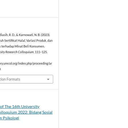
4
diasih, R. D., & Karnowati, N. B. (2023).
uh Sertifikat Halal, Variasi Produk, dan
k terhadap Minat Beli Konsumen.
rsity Research Colloquium
, 111–125.
ory.urecol.org/index.php/proceeding/ar
0
tion Formats
of The 16th University
lloquium 2022: Bidang Sosial
 Psikologi