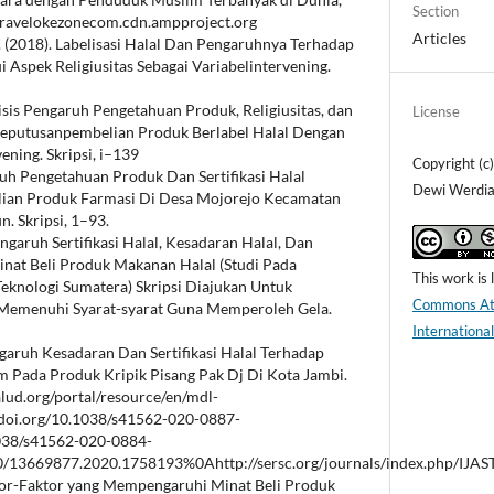
Section
/travelokezonecom.cdn.ampproject.org
Articles
a. (2018). Labelisasi Halal Dan Pengaruhnya Terhadap
Aspek Religiusitas Sebagai Variabelintervening.
lisis Pengaruh Pengetahuan Produk, Religiusitas, dan
License
Keputusanpembelian Produk Berlabel Halal Dengan
ening. Skripsi, i–139
Copyright (c)
aruh Pengetahuan Produk Dan Sertifikasi Halal
Dewi Werdia
ian Produk Farmasi Di Desa Mojorejo Kecamatan
. Skripsi, 1–93.
engaruh Sertifikasi Halal, Kesadaran Halal, Dan
at Beli Produk Makanan Halal (Studi Pada
This work is
eknologi Sumatera) Skripsi Diajukan Untuk
Commons Att
 Memenuhi Syarat-syarat Guna Memperoleh Gela.
Internationa
ngaruh Kesadaran Dan Sertifikasi Halal Terhadap
 Pada Produk Kripik Pisang Pak Dj Di Kota Jambi.
salud.org/portal/resource/en/mdl-
oi.org/10.1038/s41562-020-0887-
1038/s41562-020-0884-
0/13669877.2020.1758193%0Ahttp://sersc.org/journals/index.php/IJAST/
ktor-Faktor yang Mempengaruhi Minat Beli Produk