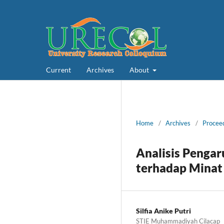
Current
Archives
About
Home
/
Archives
/
Proceed
Analisis Pengaru
terhadap Minat
Silfia Anike Putri
STIE Muhammadiyah Cilacap