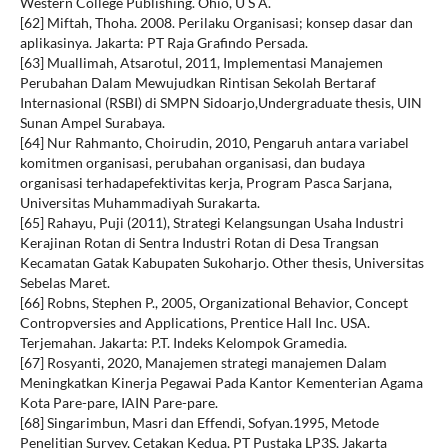
Western College Publishing. Ohio, U S A.
[62] Miftah, Thoha. 2008. Perilaku Organisasi; konsep dasar dan
aplikasinya. Jakarta: PT Raja Grafindo Persada.
[63] Muallimah, Atsarotul, 2011, Implementasi Manajemen
Perubahan Dalam Mewujudkan Rintisan Sekolah Bertaraf
Internasional (RSBI) di SMPN Sidoarjo,Undergraduate thesis, UIN
Sunan Ampel Surabaya.
[64] Nur Rahmanto, Choirudin, 2010, Pengaruh antara variabel
komitmen organisasi, perubahan organisasi, dan budaya
organisasi terhadapefektivitas kerja, Program Pasca Sarjana,
Universitas Muhammadiyah Surakarta.
[65] Rahayu, Puji (2011), Strategi Kelangsungan Usaha Industri
Kerajinan Rotan di Sentra Industri Rotan di Desa Trangsan
Kecamatan Gatak Kabupaten Sukoharjo. Other thesis, Universitas
Sebelas Maret.
[66] Robns, Stephen P., 2005, Organizational Behavior, Concept
Contropversies and Applications, Prentice Hall Inc. USA.
Terjemahan. Jakarta: P.T. Indeks Kelompok Gramedia.
[67] Rosyanti, 2020, Manajemen strategi manajemen Dalam
Meningkatkan Kinerja Pegawai Pada Kantor Kementerian Agama
Kota Pare-pare, IAIN Pare-pare.
[68] Singarimbun, Masri dan Effendi, Sofyan.1995, Metode
Penelitian Survey, Cetakan Kedua, PT Pustaka LP3S, Jakarta