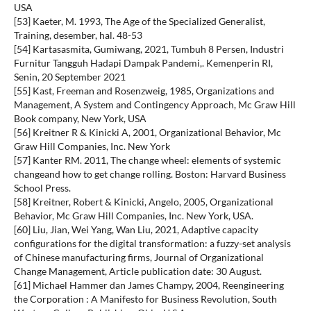
USA
[53] Kaeter, M. 1993, The Age of the Specialized Generalist,
Training, desember, hal. 48-53
[54] Kartasasmita, Gumiwang, 2021, Tumbuh 8 Persen, Industri
Furnitur Tangguh Hadapi Dampak Pandemi,. Kemenperin RI,
Senin, 20 September 2021
[55] Kast, Freeman and Rosenzweig, 1985, Organizations and
Management, A System and Contingency Approach, Mc Graw Hill
Book company, New York, USA
[56] Kreitner R & Kinicki A, 2001, Organizational Behavior, Mc
Graw Hill Companies, Inc. New York
[57] Kanter RM. 2011, The change wheel: elements of systemic
changeand how to get change rolling. Boston: Harvard Business
School Press.
[58] Kreitner, Robert & Kinicki, Angelo, 2005, Organizational
Behavior, Mc Graw Hill Companies, Inc. New York, USA.
[60] Liu, Jian, Wei Yang, Wan Liu, 2021, Adaptive capacity
configurations for the digital transformation: a fuzzy-set analysis
of Chinese manufacturing firms, Journal of Organizational
Change Management, Article publication date: 30 August.
[61] Michael Hammer dan James Champy, 2004, Reengineering
the Corporation : A Manifesto for Business Revolution, South