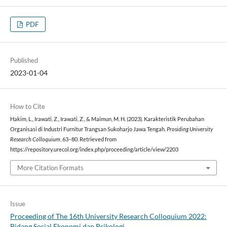
PDF
Published
2023-01-04
How to Cite
Hakim, L., Irawati, Z., Irawati, Z., & Maimun, M. H. (2023). Karakteristik Perubahan
Organisasi di Industri Furnitur Trangsan Sukoharjo Jawa Tengah.
Prosiding University
Research Colloquium
, 63–80. Retrieved from
https://repository.urecol.org/index.php/proceeding/article/view/2203
More Citation Formats
Issue
Proceeding of The 16th University Research Colloquium 2022:
Bidang Sosial Ekonomi dan Psikologi