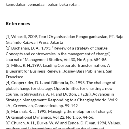
kemudahan pengadaan bahan baku rotan.
References
[1] Winardi, 2009, Teori Organisasi dan Pengorganisasian, PT. Raja
Grafindo Rajawali Press, Jakarta
[2] Buchanan, D. A., 1993, “Review of a strategy of change:
Concepts and controversies in the management of change”,
Journal of Management Studies, Vol 30, No 6, pp. 684-86
[3] Miles, R. H.,1997, Leading Corporate Transformation: A
Blueprint for Business Renewal, Jossey-Bass Publishers, San
Francisco.
[4] Cooperrider, D. L. and Bilimoria, D., 1993, The challenge of
global change for strategy: Opportunities for charting a new
course, in Shrivastava, A. H. and Dutton, J. (Eds.), Advances in
Strategic Management: Responding to a Changing World, Vol 9,
JAI, Greenwich, Connecticut, pp. 99-142
[5] Marshak, R. J., 1993, Managing the metaphors of change”,
Organisational Dynamics, Vol 22, No 1, pp. 44-56.
[6] Church, A. H., Burke, W. W. and Eynde, D. F. van, 1994, Values,
motives and interventions of organisation development