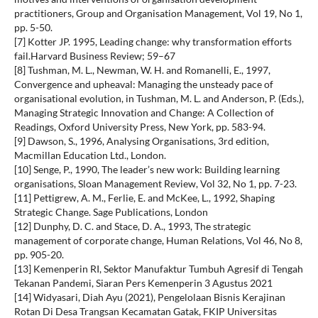
practitioners, Group and Organisation Management, Vol 19, No 1,
pp. 5-50.
[7] Kotter JP. 1995, Leading change: why transformation efforts
fail.Harvard Business Review; 59–67
[8] Tushman, M. L., Newman, W. H. and Romanelli, E., 1997,
Convergence and upheaval: Managing the unsteady pace of
organisational evolution, in Tushman, M. L. and Anderson, P. (Eds.),
Managing Strategic Innovation and Change: A Collection of
Readings, Oxford University Press, New York, pp. 583-94.
[9] Dawson, S., 1996, Analysing Organisations, 3rd edition,
Macmillan Education Ltd., London.
[10] Senge, P., 1990, The leader’s new work: Building learning
organisations, Sloan Management Review, Vol 32, No 1, pp. 7-23.
[11] Pettigrew, A. M., Ferlie, E. and McKee, L., 1992, Shaping
Strategic Change. Sage Publications, London
[12] Dunphy, D. C. and Stace, D. A., 1993, The strategic
management of corporate change, Human Relations, Vol 46, No 8,
pp. 905-20.
[13] Kemenperin RI, Sektor Manufaktur Tumbuh Agresif di Tengah
Tekanan Pandemi, Siaran Pers Kemenperin 3 Agustus 2021
[14] Widyasari, Diah Ayu (2021), Pengelolaan Bisnis Kerajinan
Rotan Di Desa Trangsan Kecamatan Gatak, FKIP Universitas