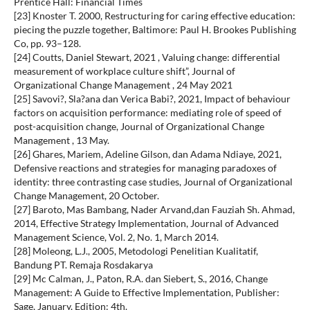
Prentice Hall: Financial Times
[23] Knoster T. 2000, Restructuring for caring effective education:
piecing the puzzle together, Baltimore: Paul H. Brookes Publishing
Co, pp. 93–128.
[24] Coutts, Daniel Stewart, 2021 , Valuing change: differential
measurement of workplace culture shift”, Journal of
Organizational Change Management , 24 May 2021
[25] Savovi?, Sla?ana dan Verica Babi?, 2021, Impact of behaviour
factors on acquisition performance: mediating role of speed of
post-acquisition change, Journal of Organizational Change
Management , 13 May.
[26] Ghares, Mariem, Adeline Gilson, dan Adama Ndiaye, 2021,
Defensive reactions and strategies for managing paradoxes of
identity: three contrasting case studies, Journal of Organizational
Change Management, 20 October.
[27] Baroto, Mas Bambang, Nader Arvand,dan Fauziah Sh. Ahmad,
2014, Effective Strategy Implementation, Journal of Advanced
Management Science, Vol. 2, No. 1, March 2014.
[28] Moleong, L.J., 2005, Metodologi Penelitian Kualitatif,
Bandung PT. Remaja Rosdakarya
[29] Mc Calman, J., Paton, R.A. dan Siebert, S., 2016, Change
Management: A Guide to Effective Implementation, Publisher:
Sage, January, Edition: 4th.