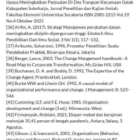
Upaya Meningkatkan Penjualan Di Des Trangsan Kecamaan Gatak
Kabupaten Sukoharjo, Jurnal Penelitian dan Kajian Ilmiah,
Fakultas Ekonomi Universitas Surakarta ISSN 2085-2215 Vol.19
No.4 Oktober 2021
[36] Arifin, A. (2017). Strategi Manajemen perubahan dalam
meningkatkan disiplin diperguruan tinggi. Edutech Ilmu
Pendidikan Dan Ilmu Sosial, 3 No 1(1), 117–132.
[37] Arikunto, Suharsiwi, 1996, Prosedur Penelitian: Suatu
Pendekatan Praktek, Binarupa Aksara, Jakarta
[38] Berger, Lance, 2003, The Change Mangement handbook : A
Road Map to Corporate Transformation, Mc.Graw Hill, USA
[39] Buchanan, D. A. and Boddy, D. 1992, The Expertise of the
Change Agent, PrenticeHall, London.
[40] Burke WW and Litwin GH. 1992, A causal model of
organizational performance and change. J Management; 8: 523–
546
[41] Cumming, G.T. and F.E. Huse, 1985. Organization
development and change (3 ed.). Minnesota: West.
[42] Firmansyah, Risbiani, 2021, Ekspor mebel dan kerajinan
melonjak 35,41 persen di tengah pandemic, Antara, Selasa, 3
Agustus.
[43] Gibson. L & Ivancevich, 2001, Organizations (Behavior,
structure and Process), Richard D. Irwin, Inc. terjemah PT.