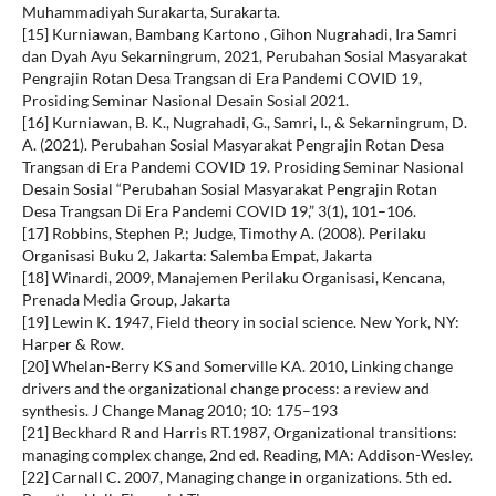
Muhammadiyah Surakarta, Surakarta.
[15] Kurniawan, Bambang Kartono , Gihon Nugrahadi, Ira Samri
dan Dyah Ayu Sekarningrum, 2021, Perubahan Sosial Masyarakat
Pengrajin Rotan Desa Trangsan di Era Pandemi COVID 19,
Prosiding Seminar Nasional Desain Sosial 2021.
[16] Kurniawan, B. K., Nugrahadi, G., Samri, I., & Sekarningrum, D.
A. (2021). Perubahan Sosial Masyarakat Pengrajin Rotan Desa
Trangsan di Era Pandemi COVID 19. Prosiding Seminar Nasional
Desain Sosial “Perubahan Sosial Masyarakat Pengrajin Rotan
Desa Trangsan Di Era Pandemi COVID 19,” 3(1), 101–106.
[17] Robbins, Stephen P.; Judge, Timothy A. (2008). Perilaku
Organisasi Buku 2, Jakarta: Salemba Empat, Jakarta
[18] Winardi, 2009, Manajemen Perilaku Organisasi, Kencana,
Prenada Media Group, Jakarta
[19] Lewin K. 1947, Field theory in social science. New York, NY:
Harper & Row.
[20] Whelan-Berry KS and Somerville KA. 2010, Linking change
drivers and the organizational change process: a review and
synthesis. J Change Manag 2010; 10: 175–193
[21] Beckhard R and Harris RT.1987, Organizational transitions:
managing complex change, 2nd ed. Reading, MA: Addison-Wesley.
[22] Carnall C. 2007, Managing change in organizations. 5th ed.