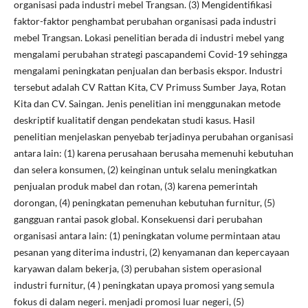
organisasi pada industri mebel Trangsan. (3) Mengidentifikasi
faktor-faktor penghambat perubahan organisasi pada industri
mebel Trangsan. Lokasi penelitian berada di industri mebel yang
mengalami perubahan strategi pascapandemi Covid-19 sehingga
mengalami peningkatan penjualan dan berbasis ekspor. Industri
tersebut adalah CV Rattan Kita, CV Primuss Sumber Jaya, Rotan
Kita dan CV. Saingan. Jenis penelitian ini menggunakan metode
deskriptif kualitatif dengan pendekatan studi kasus. Hasil
penelitian menjelaskan penyebab terjadinya perubahan organisasi
antara lain: (1) karena perusahaan berusaha memenuhi kebutuhan
dan selera konsumen, (2) keinginan untuk selalu meningkatkan
penjualan produk mabel dan rotan, (3) karena pemerintah
dorongan, (4) peningkatan pemenuhan kebutuhan furnitur, (5)
gangguan rantai pasok global. Konsekuensi dari perubahan
organisasi antara lain: (1) peningkatan volume permintaan atau
pesanan yang diterima industri, (2) kenyamanan dan kepercayaan
karyawan dalam bekerja, (3) perubahan sistem operasional
industri furnitur, (4 ) peningkatan upaya promosi yang semula
fokus di dalam negeri. menjadi promosi luar negeri, (5)