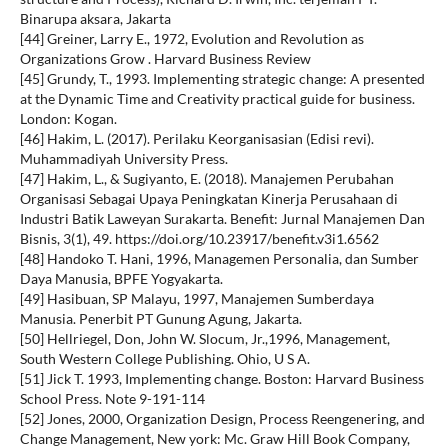
Binarupa aksara, Jakarta
[44] Greiner, Larry E., 1972, Evolution and Revolution as
Organizations Grow . Harvard Business Review
[45] Grundy, T., 1993. Implementing strategic change: A presented
at the Dynamic Time and Creativity practical guide for business.
London: Kogan.
[46] Hakim, L. (2017). Perilaku Keorganisasian (Edisi revi).
Muhammadiyah University Press.
[47] Hakim, L., & Sugiyanto, E. (2018). Manajemen Perubahan
Organisasi Sebagai Upaya Peningkatan Kinerja Perusahaan di
Industri Batik Laweyan Surakarta. Benefit: Jurnal Manajemen Dan
Bisnis, 3(1), 49. https://doi.org/10.23917/benefit.v3i1.6562
[48] Handoko T. Hani, 1996, Managemen Personalia, dan Sumber
Daya Manusia, BPFE Yogyakarta.
[49] Hasibuan, SP Malayu, 1997, Manajemen Sumberdaya
Manusia. Penerbit PT Gunung Agung, Jakarta.
[50] Hellriegel, Don, John W. Slocum, Jr.,1996, Management,
South Western College Publishing. Ohio, U S A.
[51] Jick T. 1993, Implementing change. Boston: Harvard Business
School Press. Note 9-191-114
[52] Jones, 2000, Organization Design, Process Reengenering, and
Change Management, New york: Mc. Graw Hill Book Company,