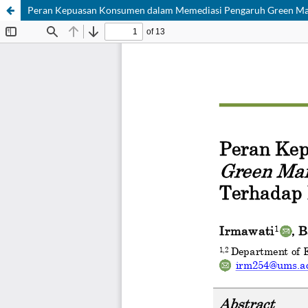
Peran Kepuasan Konsumen dalam Memediasi Pengaruh Green Marke