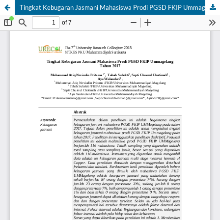
Tingkat Kebugaran Jasmani Mahasiswa Prodi PGSD FKIP Ummagelang Tahun 2017