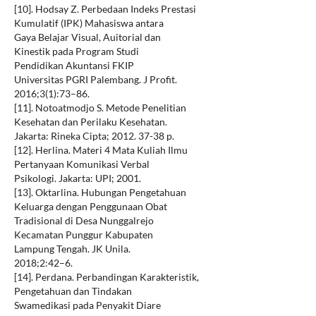
[10]. Hodsay Z. Perbedaan Indeks Prestasi
Kumulatif (IPK) Mahasiswa antara
Gaya Belajar Visual, Auitorial dan
Kinestik pada Program Studi
Pendidikan Akuntansi FKIP
Universitas PGRI Palembang. J Profit.
2016;3(1):73–86.
[11]. Notoatmodjo S. Metode Penelitian
Kesehatan dan Perilaku Kesehatan.
Jakarta: Rineka Cipta; 2012. 37-38 p.
[12]. Herlina. Materi 4 Mata Kuliah Ilmu
Pertanyaan Komunikasi Verbal
Psikologi. Jakarta: UPI; 2001.
[13]. Oktarlina. Hubungan Pengetahuan
Keluarga dengan Penggunaan Obat
Tradisional di Desa Nunggalrejo
Kecamatan Punggur Kabupaten
Lampung Tengah. JK Unila.
2018;2:42–6.
[14]. Perdana. Perbandingan Karakteristik,
Pengetahuan dan Tindakan
Swamedikasi pada Penyakit Diare