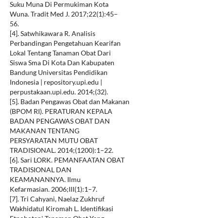
Suku Muna Di Permukiman Kota
Wuna. Tradit Med J. 2017;22(1):45–
56.
[4]. Satwhikawara R. Analisis
Perbandingan Pengetahuan Kearifan
Lokal Tentang Tanaman Obat Dari
Siswa Sma Di Kota Dan Kabupaten
Bandung Universitas Pendidikan
Indonesia | repository.upi.edu |
perpustakaan.upi.edu. 2014;(32).
[5]. Badan Pengawas Obat dan Makanan
(BPOM RI). PERATURAN KEPALA
BADAN PENGAWAS OBAT DAN
MAKANAN TENTANG
PERSYARATAN MUTU OBAT
TRADISIONAL. 2014;(1200):1–22.
[6]. Sari LORK. PEMANFAATAN OBAT
TRADISIONAL DAN
KEAMANANNYA. Ilmu
Kefarmasian. 2006;III(1):1–7.
[7]. Tri Cahyani, Naelaz Zukhruf
Wakhidatul Kiromah L. Identifikasi