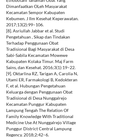
Etnobotani Tanaman Obat Yang
Dimanfaatkan OLeh Masyarakat
Kecamatan Sempor Kabupaten
Kebumen. J Ilm Kesehat Keperawatan.
2017;13(2):99–106.
[8]. Asriullah Jabbar et al. Studi
Pengetahuan , Sikap dan Tindakan
Terhadap Penggunaan Obat
Tradisional Bagi Masyarakat di Desa
Sabi-Sabila Kecamatan Mowewe
Kabupaten Kolaka Timur. Maj Farm
Sains, dan Kesehat. 2016;3(1):19–22.
[9]. Oktarlina RZ, Tarigan A, Carolia N,
Utami ER, Farmakologi B, Kedokteran
F, et al. Hubungan Pengetahuan
Keluarga dengan Penggunaan Obat
Tradisional di Desa Nunggalrejo
Kecamatan Punggur Kabupaten
Lampung Tengah The Relation Of
Family Knowledge With Traditional
Medicine Use At Nunggalrejo Village
Punggur District Central Lampung
Regency. 2018;2:42–6.