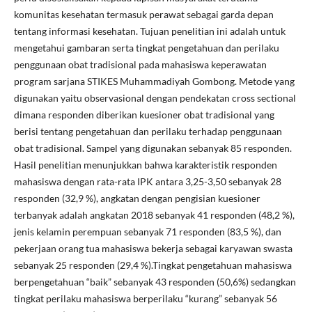
komunitas kesehatan termasuk perawat sebagai garda depan
tentang informasi kesehatan. Tujuan penelitian ini adalah untuk
mengetahui gambaran serta tingkat pengetahuan dan perilaku
penggunaan obat tradisional pada mahasiswa keperawatan
program sarjana STIKES Muhammadiyah Gombong. Metode yang
digunakan yaitu observasional dengan pendekatan cross sectional
dimana responden diberikan kuesioner obat tradisional yang
berisi tentang pengetahuan dan perilaku terhadap penggunaan
obat tradisional. Sampel yang digunakan sebanyak 85 responden.
Hasil penelitian menunjukkan bahwa karakteristik responden
mahasiswa dengan rata-rata IPK antara 3,25-3,50 sebanyak 28
responden (32,9 %), angkatan dengan pengisian kuesioner
terbanyak adalah angkatan 2018 sebanyak 41 responden (48,2 %),
jenis kelamin perempuan sebanyak 71 responden (83,5 %), dan
pekerjaan orang tua mahasiswa bekerja sebagai karyawan swasta
sebanyak 25 responden (29,4 %).Tingkat pengetahuan mahasiswa
berpengetahuan “baik” sebanyak 43 responden (50,6%) sedangkan
tingkat perilaku mahasiswa berperilaku “kurang” sebanyak 56