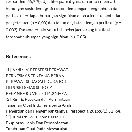
responden (65,9 %). Uji chi-square digunakan untuk mencari
hubungan sosiodemografi responden dengan pengetahuan dan
perilaku. Terdapat hubungan signifikan antara jenis kelamin dan
pengetahuan (p = 0,00) dan tahun angkatan dengan perilaku (p =
0,003). Parameter lain yaitu ipk, pekerjaan orang tua tidak
terdapat hubungan yang signifikan (p > 0,05).
References
[1]. Andini V. PERSEPSI PERAWAT
PERKESMAS TENTANG PERAN
PERAWAT SEBAGAI EDUKATOR
DI PUSKESMAS SE-KOTA
PEKANBARU Vici. 2014;268–77.
[2]. Rini E. Pasokan dan Permintaan
Tanaman Obat Indonesia Serta Arah
Penelitian dan Pengembangannya. Perspektif. 2015;8(1):52–64.
[3]. Jumiarni WO, Komalasari O.
Eksplorasi Jenis Dan Pemanfaatan
Tumbuhan Obat Pada Masyarakat