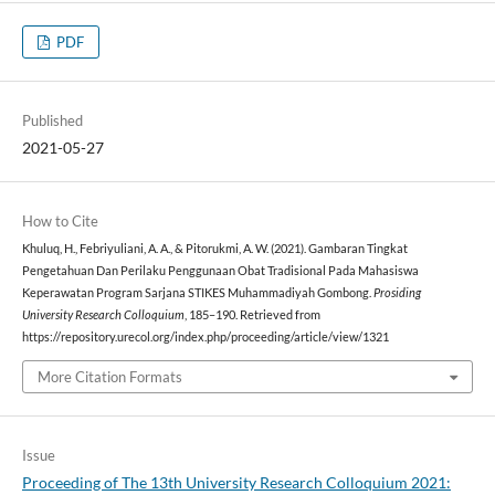
PDF
Published
2021-05-27
How to Cite
Khuluq, H., Febriyuliani, A. A., & Pitorukmi, A. W. (2021). Gambaran Tingkat
Pengetahuan Dan Perilaku Penggunaan Obat Tradisional Pada Mahasiswa
Keperawatan Program Sarjana STIKES Muhammadiyah Gombong.
Prosiding
University Research Colloquium
, 185–190. Retrieved from
https://repository.urecol.org/index.php/proceeding/article/view/1321
More Citation Formats
Issue
Proceeding of The 13th University Research Colloquium 2021: