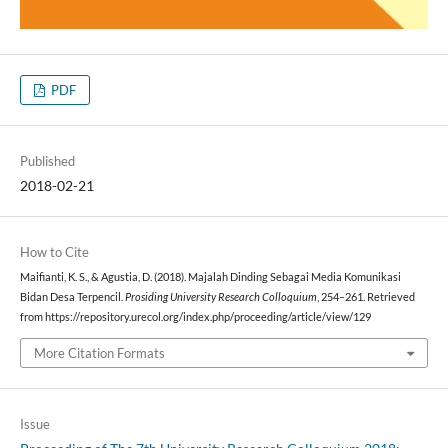
PDF
Published
2018-02-21
How to Cite
Maifianti, K. S., & Agustia, D. (2018). Majalah Dinding Sebagai Media Komunikasi
Bidan Desa Terpencil.
Prosiding University Research Colloquium
, 254–261. Retrieved
from https://repository.urecol.org/index.php/proceeding/article/view/129
More Citation Formats
Issue