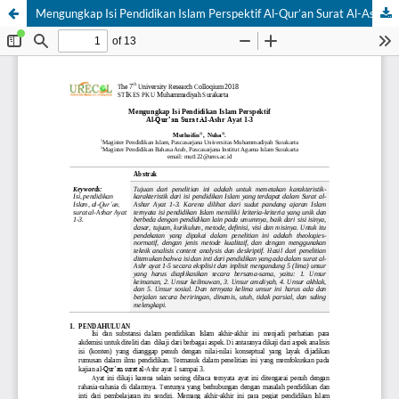
Mengungkap Isi Pendidikan Islam Perspektif Al-Qur’an Surat Al-Ashr Ayat 1-3