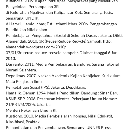
Alfiandra. 2009. Kajian Partisipasi Masyarakat yang Melakukan
Pengelolaan Persampahan 3R
di Kelurahan Ngaliyan dan Kalipancur Kota Semarang. Tesis.
Semarang: UNDIP.
Al-lamri, Hamid Ichas; Tuti Istianti Ichas. 2006. Pengembangan
Pendidikan Nilai dalam
Pembelajaran Pengetahuan Sosial di Sekolah Dasar. Jakarta: Dikti.
Alamendah. 2010. 3R (Reuse Reduce Recycle) Sampah. http:
alamendah.wordpress.com/2010/
07/01/3r-reuse-reduce-recycle-sampah/. Diakses tanggal 6 Juni
2013.
Daryanto. 2011. Media Pembelajaran. Bandung: Sarana Tutorial
Nurani Sejahtera.
Depdiknas. 2007. Naskah Akademik Kajian Kebijakan Kurikulum
Mata Pelajaran Ilmu
Pengetahuan Sosial (IPS). Jakarta: Depdiknas.
Hamalik, Oemar. 1994. Media Pendidikan. Bandung : Sinar Baru.
KSNP-SPP. 2006. Peraturan Menteri Pekerjaan Umum Nomor:
21/PRT/M/2006. Jakarta:
Menteri Pekerjaan Umum RI.
Kustiono. 2010. Media Pembelajaran Konsep, Nilai Edukatif,
Klasifikasi, Praktek,
Pemanfaatan dan Pengembangan. Semarang: UNNES Press.