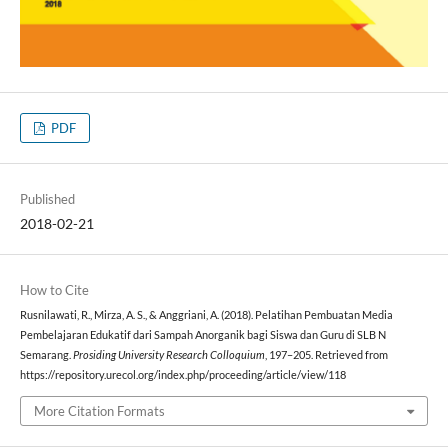
PDF
Published
2018-02-21
How to Cite
Rusnilawati, R., Mirza, A. S., & Anggriani, A. (2018). Pelatihan Pembuatan Media
Pembelajaran Edukatif dari Sampah Anorganik bagi Siswa dan Guru di SLB N
Semarang.
Prosiding University Research Colloquium
, 197–205. Retrieved from
https://repository.urecol.org/index.php/proceeding/article/view/118
More Citation Formats