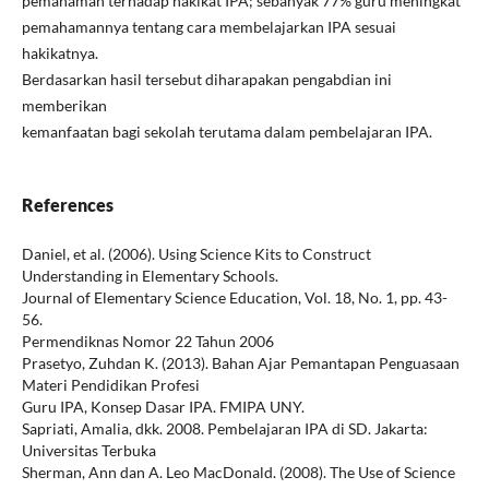
pemahaman terhadap hakikat IPA; sebanyak 77% guru meningkat
pemahamannya tentang cara membelajarkan IPA sesuai
hakikatnya.
Berdasarkan hasil tersebut diharapakan pengabdian ini
memberikan
kemanfaatan bagi sekolah terutama dalam pembelajaran IPA.
References
Daniel, et al. (2006). Using Science Kits to Construct
Understanding in Elementary Schools.
Journal of Elementary Science Education, Vol. 18, No. 1, pp. 43-
56.
Permendiknas Nomor 22 Tahun 2006
Prasetyo, Zuhdan K. (2013). Bahan Ajar Pemantapan Penguasaan
Materi Pendidikan Profesi
Guru IPA, Konsep Dasar IPA. FMIPA UNY.
Sapriati, Amalia, dkk. 2008. Pembelajaran IPA di SD. Jakarta:
Universitas Terbuka
Sherman, Ann dan A. Leo MacDonald. (2008). The Use of Science