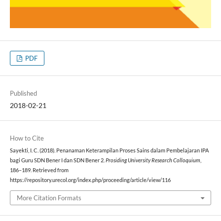
PDF
Published
2018-02-21
How to Cite
Sayekti, I. C. (2018). Penanaman Keterampilan Proses Sains dalam Pembelajaran IPA
bagi Guru SDN Bener I dan SDN Bener 2.
Prosiding University Research Colloquium
,
186–189. Retrieved from
https://repository.urecol.org/index.php/proceeding/article/view/116
More Citation Formats