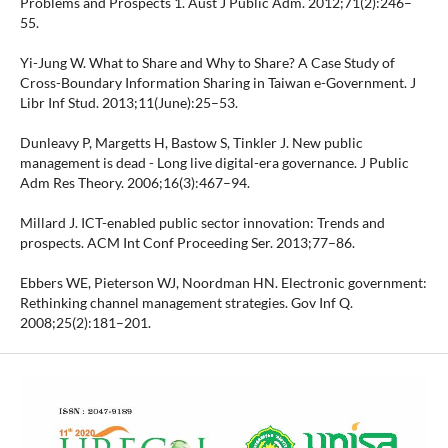
Problems and Prospects 1. Aust J Public Adm. 2012;71(2):246–
55.
Yi-Jung W. What to Share and Why to Share? A Case Study of
Cross-Boundary Information Sharing in Taiwan e-Government. J
Libr Inf Stud. 2013;11(June):25–53.
Dunleavy P, Margetts H, Bastow S, Tinkler J. New public
management is dead - Long live digital-era governance. J Public
Adm Res Theory. 2006;16(3):467–94.
Millard J. ICT-enabled public sector innovation: Trends and
prospects. ACM Int Conf Proceeding Ser. 2013;77–86.
Ebbers WE, Pieterson WJ, Noordman HN. Electronic government:
Rethinking channel management strategies. Gov Inf Q.
2008;25(2):181–201.