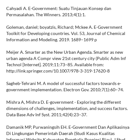
Cahyadi A. E-Government: Suatu Tinjauan Konsep dan
Permasalahan. The Winners. 2013;4(1):1.
Goleman, daniel; boyatzis, Richard; Mckee A. E-Government
Toolkit for Developing countries. Vol. 53, Journal of Chemical
Information and Modeling. 2019. 1689–1699 p
Meijer A. Smarter as the New Urban Agenda. Smarter as new
urban agenda A Compr view 21st century city (Public Adm Inf
Technol [Internet]. 2019;11:73–85. Available from:
http://link.springer.com/10.1007/978-3-319-17620-8
Sagheb-Tehrani M. A model of successful factors towards e-
government implementation. Electron Gov. 2010;7(1):60–74.
Mishra A, Mishra D. E-government - Exploring the different
dimensions of challenges, implementation, and success factors.
Data Base Adv Inf Syst. 2011;42(4):23–37.
Damanik MP, Purwaningsih EH. E-Government Dan Aplikasinya
Di Lingkungan Pemerintah Daerah (Studi Kasus Kualitas
Informasi Website Kabupaten Bengkalis Propinsi Riau). J Stud