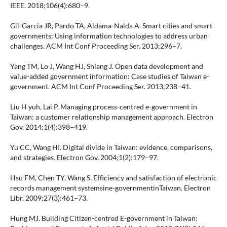
IEEE. 2018;106(4):680–9.
Gil-Garcia JR, Pardo TA, Aldama-Nalda A. Smart cities and smart
governments: Using information technologies to address urban
challenges. ACM Int Conf Proceeding Ser. 2013;296–7.
Yang TM, Lo J, Wang HJ, Shiang J. Open data development and
value-added government information: Case studies of Taiwan e-
government. ACM Int Conf Proceeding Ser. 2013;238–41.
Liu H yuh, Lai P. Managing process-centred e-government in
Taiwan: a customer relationship management approach. Electron
Gov. 2014;1(4):398–419.
Yu CC, Wang HI. Digital divide in Taiwan: evidence, comparisons,
and strategies. Electron Gov. 2004;1(2):179–97.
Hsu FM, Chen TY, Wang S. Efficiency and satisfaction of electronic
records management systemsine-governmentinTaiwan. Electron
Libr. 2009;27(3):461–73.
Hung MJ. Building Citizen-centred E-government in Taiwan: