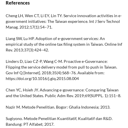
References
Cheng LH, Wen CT, Li EY, Lin TY. Service innovation activities in e-
government initiatives: The Taiwan experience. Int J Serv Technol
Manag. 2012;17(1):54–71.
Liang SW, Lu HP. Adoption of e-government services: An
empirical study of the online tax filing system in Taiwan. Online Inf
Rev. 2013;37(3):424–42.
Linders D, Liao CZ-P, Wang C-M. Proactive e-Governance:
Flipping the service delivery model from pull to push in Taiwan.
Gov Inf Q [Internet]. 2018;35(4):S68–76. Available from:
https://doi.org/10.1016/j.giq.2015.08.004
Chen YC, Hsieh JY. Advancing e-governance: Comparing Taiwan
and the United States. Public Adm Rev. 2019;69(SUPPL. 1):151–8.
Nazir M. Metode Penelitian. Bogor: Ghalia Indonesia; 2013.
Sugiyono. Metode Penelitian Kuantitatif, Kualitatif dan R&D.
Bandung: PT Alfabet; 2017.