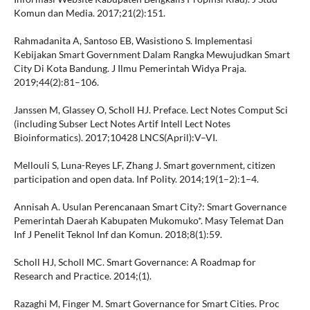
Komun dan Media. 2017;21(2):151.
Rahmadanita A, Santoso EB, Wasistiono S. Implementasi
Kebijakan Smart Government Dalam Rangka Mewujudkan Smart
City Di Kota Bandung. J Ilmu Pemerintah Widya Praja.
2019;44(2):81–106.
Janssen M, Glassey O, Scholl HJ. Preface. Lect Notes Comput Sci
(including Subser Lect Notes Artif Intell Lect Notes
Bioinformatics). 2017;10428 LNCS(April):V–VI.
Mellouli S, Luna-Reyes LF, Zhang J. Smart government, citizen
participation and open data. Inf Polity. 2014;19(1–2):1–4.
Annisah A. Usulan Perencanaan Smart City?: Smart Governance
Pemerintah Daerah Kabupaten Mukomuko*. Masy Telemat Dan
Inf J Penelit Teknol Inf dan Komun. 2018;8(1):59.
Scholl HJ, Scholl MC. Smart Governance: A Roadmap for
Research and Practice. 2014;(1).
Razaghi M, Finger M. Smart Governance for Smart Cities. Proc