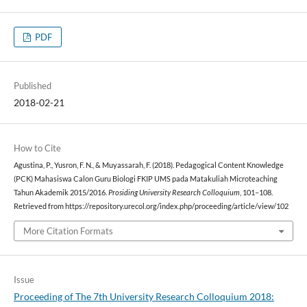
PDF
Published
2018-02-21
How to Cite
Agustina, P., Yusron, F. N., & Muyassarah, F. (2018). Pedagogical Content Knowledge
(PCK) Mahasiswa Calon Guru Biologi FKIP UMS pada Matakuliah Microteaching
Tahun Akademik 2015/2016.
Prosiding University Research Colloquium
, 101–108.
Retrieved from https://repository.urecol.org/index.php/proceeding/article/view/102
More Citation Formats
Issue
Proceeding of The 7th University Research Colloquium 2018: