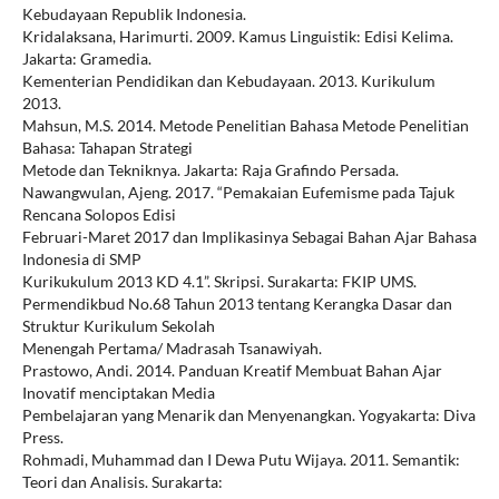
Kebudayaan Republik Indonesia.
Kridalaksana, Harimurti. 2009. Kamus Linguistik: Edisi Kelima.
Jakarta: Gramedia.
Kementerian Pendidikan dan Kebudayaan. 2013. Kurikulum
2013.
Mahsun, M.S. 2014. Metode Penelitian Bahasa Metode Penelitian
Bahasa: Tahapan Strategi
Metode dan Tekniknya. Jakarta: Raja Grafindo Persada.
Nawangwulan, Ajeng. 2017. “Pemakaian Eufemisme pada Tajuk
Rencana Solopos Edisi
Februari-Maret 2017 dan Implikasinya Sebagai Bahan Ajar Bahasa
Indonesia di SMP
Kurikukulum 2013 KD 4.1”. Skripsi. Surakarta: FKIP UMS.
Permendikbud No.68 Tahun 2013 tentang Kerangka Dasar dan
Struktur Kurikulum Sekolah
Menengah Pertama/ Madrasah Tsanawiyah.
Prastowo, Andi. 2014. Panduan Kreatif Membuat Bahan Ajar
Inovatif menciptakan Media
Pembelajaran yang Menarik dan Menyenangkan. Yogyakarta: Diva
Press.
Rohmadi, Muhammad dan I Dewa Putu Wijaya. 2011. Semantik:
Teori dan Analisis. Surakarta: