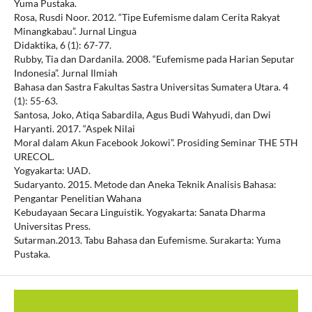
Yuma Pustaka.
Rosa, Rusdi Noor. 2012. “Tipe Eufemisme dalam Cerita Rakyat
Minangkabau”. Jurnal Lingua
Didaktika, 6 (1): 67-77.
Rubby, Tia dan Dardanila. 2008. “Eufemisme pada Harian Seputar
Indonesia”. Jurnal Ilmiah
Bahasa dan Sastra Fakultas Sastra Universitas Sumatera Utara. 4
(1): 55-63.
Santosa, Joko, Atiqa Sabardila, Agus Budi Wahyudi, dan Dwi
Haryanti. 2017. “Aspek Nilai
Moral dalam Akun Facebook Jokowi”. Prosiding Seminar THE 5TH
URECOL.
Yogyakarta: UAD.
Sudaryanto. 2015. Metode dan Aneka Teknik Analisis Bahasa:
Pengantar Penelitian Wahana
Kebudayaan Secara Linguistik. Yogyakarta: Sanata Dharma
Universitas Press.
Sutarman.2013. Tabu Bahasa dan Eufemisme. Surakarta: Yuma
Pustaka.