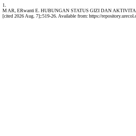
1.
M AR, ERwanti E. HUBUNGAN STATUS GIZI DAN AKTIVITAS F
[cited 2026 Aug. 7];:519-26. Available from: https://repository.urecol