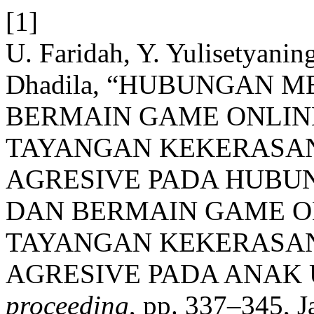
[1]
U. Faridah, Y. Yulisetyaning
Dhadila, “HUBUNGAN 
BERMAIN GAME ONLI
TAYANGAN KEKERASA
AGRESIVE PADA HUBU
DAN BERMAIN GAME 
TAYANGAN KEKERASA
AGRESIVE PADA ANAK 
proceeding
, pp. 337–345, J