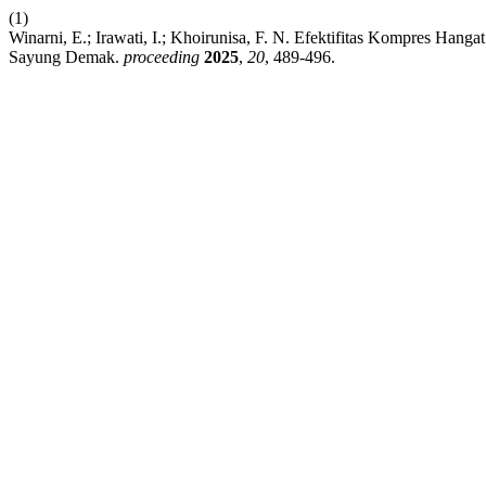
(1)
Winarni, E.; Irawati, I.; Khoirunisa, F. N. Efektifitas Kompres Ha
Sayung Demak.
proceeding
2025
,
20
, 489-496.