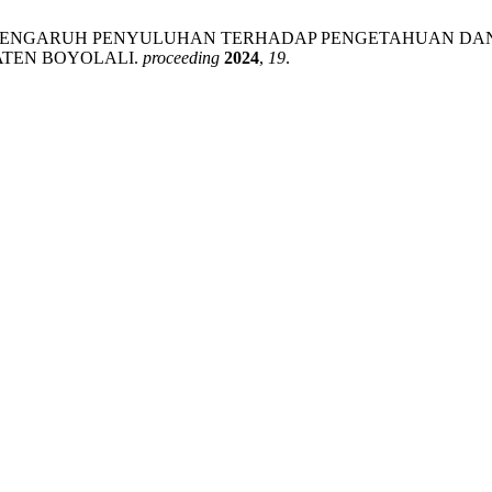
Nugraheni, A. Y. PENGARUH PENYULUHAN TERHADAP PENGET
ATEN BOYOLALI.
proceeding
2024
,
19
.