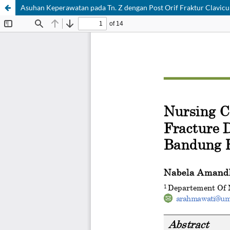
Asuhan Keperawatan pada Tn. Z dengan Post Orif Fraktur Clavic