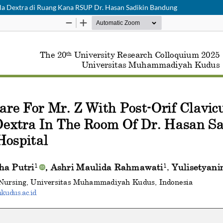
ula Dextra di Ruang Kana RSUP Dr. Hasan Sadikin Bandung