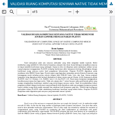
VALIDASI RUANG KOMPUTASI SENYAWA NATIVE TIDAK MEMENUHI ATURAN LIPINSKI MENGGUNAKAN PLANTS