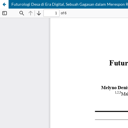
Futurologi Desa di Era Digital, Sebuah Gagasan dalam Merespon R